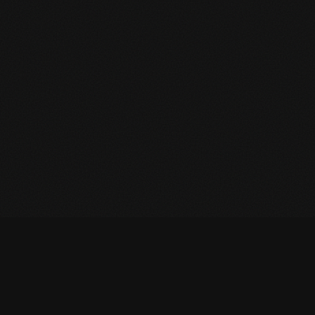
Start
›
Astrologie
›
Biorhythmus-Rechner