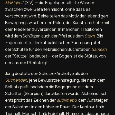
Mäßigkeit
(XIV) — die Engelsgestalt, die Wasser
zwischen zwei Gefäßen mischt, ohne dass es
verschüttet wird. Beide teilen das Motiv der lebendigen
Bewegung zwischen den Polen, der Kunst, das Hohe mit
dem Niederen zu verbinden. In manchen Traditionen
wird dem Schützen auch der Pfeil aus dem
Stern
-Bild
zugeordnet. In der kabbalistischen Zuordnung steht
der Schütze für den hebräischen Buchstaben
Samekh
,
der "Stütze" bedeutet — der Bogen ist die Stütze, von
der aus der Pfeil steigt.
Jung deutete den Schütze-Archetyp als den
Suchenden
, jene Bewusstseinsregung, die nach dem
Selbst greift, nachdem die Begegnung mit dem
Schatten (Skorpion) durchlaufen wurde. Alchemistisch
entspricht das Zeichen der
sublimatio
, dem Aufsteigen
der Substanz in den höheren Raum. Der Kentaur, halb
Tier halb Mensch, halb Erde halb Himmel, ist das genaue