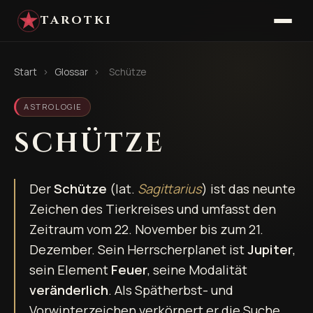
TAROTKI
Start
›
Glossar
›
Schütze
ASTROLOGIE
SCHÜTZE
Der
Schütze
(lat.
Sagittarius
) ist das neunte
Zeichen des Tierkreises und umfasst den
Zeitraum vom 22. November bis zum 21.
Dezember. Sein Herrscherplanet ist
Jupiter
,
sein Element
Feuer
, seine Modalität
veränderlich
. Als Spätherbst- und
Vorwinterzeichen verkörpert er die Suche