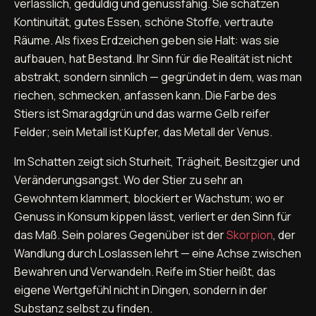
verlässlich, geduldig und genussfähig. Sie schätzen
Kontinuität, gutes Essen, schöne Stoffe, vertraute
Räume. Als fixes Erdzeichen geben sie Halt: was sie
aufbauen, hat Bestand. Ihr Sinn für die Realität ist nicht
abstrakt, sondern sinnlich — gegründet in dem, was man
riechen, schmecken, anfassen kann. Die Farbe des
Stiers ist Smaragdgrün und das warme Gelb reifer
Felder; sein Metall ist Kupfer, das Metall der Venus.
Im Schatten zeigt sich Sturheit, Trägheit, Besitzgier und
Veränderungsangst. Wo der Stier zu sehr an
Gewohntem klammert, blockiert er Wachstum; wo er
Genuss in Konsum kippen lässt, verliert er den Sinn für
das Maß. Sein polares Gegenüber ist der
Skorpion
, der
Wandlung durch Loslassen lehrt — eine Achse zwischen
Bewahren und Verwandeln. Reife im Stier heißt, das
eigene Wertgefühl nicht in Dingen, sondern in der
Substanz selbst zu finden.