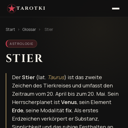
TAROTKI
Start
›
Glossar
›
Stier
ASTROLOGIE
STIER
Der
Stier
(lat.
Taurus
) ist das zweite
Zeichen des Tierkreises und umfasst den
Zeitraum vom 20. April bis zum 20. Mai. Sein
Herrscherplanet ist
Venus
, sein Element
Erde
, seine Modalität
fix
. Als erstes
Erdzeichen verkörpert er Substanz,
Sinnlichkeit und das ruhige Festhalten an