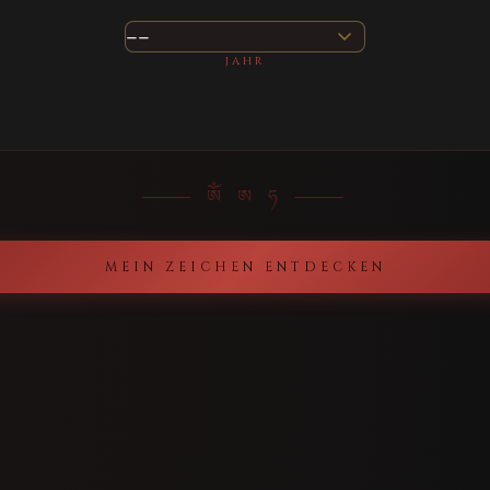
JAHR
⸻ ༀ ཨ ཧ ⸻
MEIN ZEICHEN ENTDECKEN