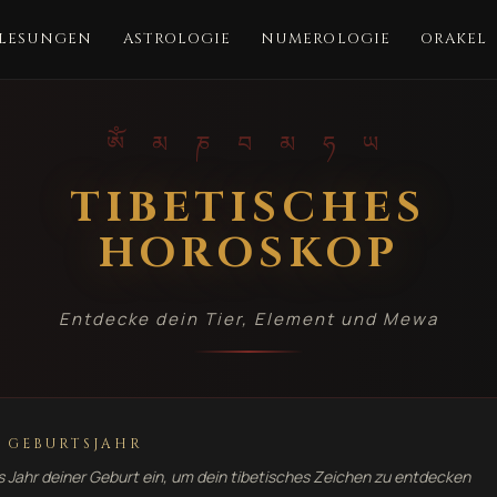
-LESUNGEN
ASTROLOGIE
NUMEROLOGIE
ORAKEL
ༀ མ ཎ བ མ ཧ ཡ
TIBETISCHES
HOROSKOP
Entdecke dein Tier, Element und Mewa
 GEBURTSJAHR
s Jahr deiner Geburt ein, um dein tibetisches Zeichen zu entdecken