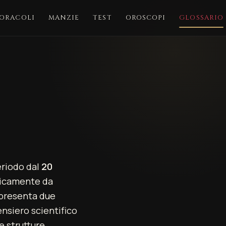
ORACOLI
MANZIE
TEST
OROSCOPI
GLOSSARIO
eriodo dal
20
sicamente da
appresenta due
ensiero scientifico
le strutture