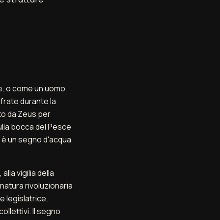
ne, o come un uomo
ufrate durante la
ito da Zeus per
sulla bocca del Pesce
on è un segno d'acqua
lla vigilia della
atura rivoluzionaria
e legislatrice.
llettivi. Il segno