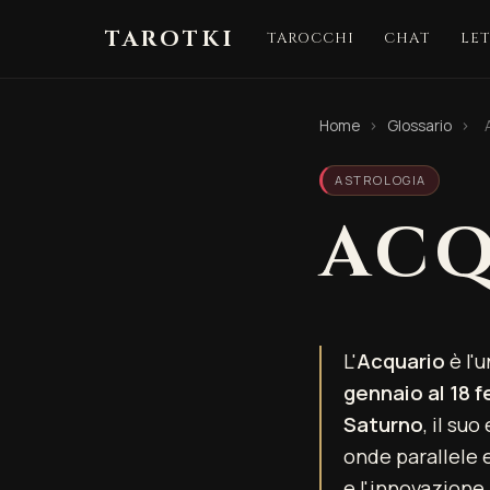
TAROTKI
TAROCCHI
CHAT
LE
Home
›
Glossario
›
ASTROLOGIA
ACQ
L'
Acquario
è l'
gennaio al 18 f
Saturno
, il suo
onde parallele e
e l'innovazione.