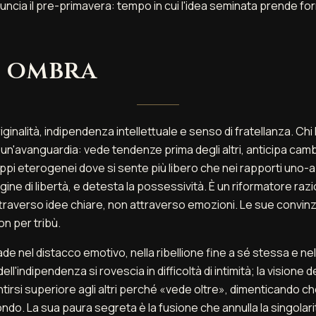
nuncia il pre-primavera: tempo in cui l'idea seminata prende fo
e ombra
iginalità, indipendenza intellettuale e senso di fratellanza. Ch
n'avanguardia: vede tendenze prima degli altri, anticipa camb
uppi eterogenei dove si sente più libero che nei rapporti uno-a
ne di libertà, e detesta la possessività. È un riformatore razi
ttraverso idee chiare, non attraverso emozioni. Le sue convinz
n per tribù.
ade nel distacco emotivo, nella ribellione fine a sé stessa e ne
dell'indipendenza si rovescia in difficoltà di intimità; la visione 
tirsi superiore agli altri perché «vede oltre», dimenticando c
ndo. La sua paura segreta è la fusione che annulla la singolari