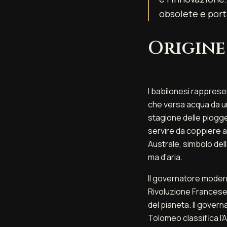
obsolete e por
Origine
I babilonesi rappres
che versa acqua da un'
stagione delle piogge.
servire da coppiere ag
Australe, simbolo dell
ma d'aria.
Il governatore moder
Rivoluzione Francese
del pianeta. Il gover
Tolomeo classifica l'A