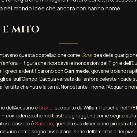
ta nel mondo idee che ancora non hanno nome.
 e mito
entavano questa costellazione come
Gula
, dea della guarigio
anfora — figura che ricordava le inondazioni del Tigri e dell'E
 I greci la identificarono con
Ganimede
, giovane troiano rap
li dèi sull'Olimpo. L'acqua versata dall'anfora celeste ricade 
a fertilità che nutre la terra. Nonostante il nome, l'Acquario n
no dell'Acquario è
Urano
, scoperto da William Herschel nel 1781, a
 — coincidenza che molti astrologi leggono come segno della n
natore classico è
Saturno
, qui nella sua dimensione più astratta 
cquario come segno fisso d'aria, sede dell'amicizia e dei piani co