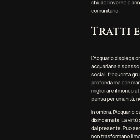
chiude l'inverno e an
comunitario.
Tratti 
L'Acquario dispiega or
acquariana è spesso u
sociali, frequenta gr
profonda ma con margi
migliorare il mondo a
pensa per umanità, no
In ombra, l'Acquario c
disincarnata. La virtù 
dal presente. Può sen
non trasformano il mo