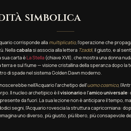
ità simbolica
quario corrisponde alla
multiplicatio
, l'operazione che propaga
tù. Nella
cabala
si associa alla lettera
Tzaddi
, il giusto, e al se
a sua carta è
La Stella
(chiave XVII), che mostra una donna nud
 terra e sul fiume — visione cristallina della speranza dopo l
ttro di spade nel sistema Golden Dawn moderno.
noscerebbe nell'Acquario l'archetipo dell'
uomo cosmico
, l'An
po. Il nucleo archetipico è il
visionario
e l'
amico universale
:
 presente da fuori. La sua lezione non è anticipare il tempo, ma
 dodici segni, l'Acquario rovescia la struttura capricorniana: do
 immagina uno diverso, più giusto, più libero, più consapevole 