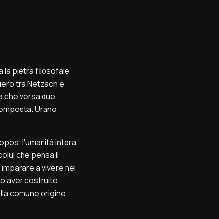
 la pietra filosofale
ntiero tra Netzach e
a che versa due
a tempesta. Urano
tropos: l'umanità intera
 colui che pensa il
 imparare a vivere nel
po aver costruito
della comune origine