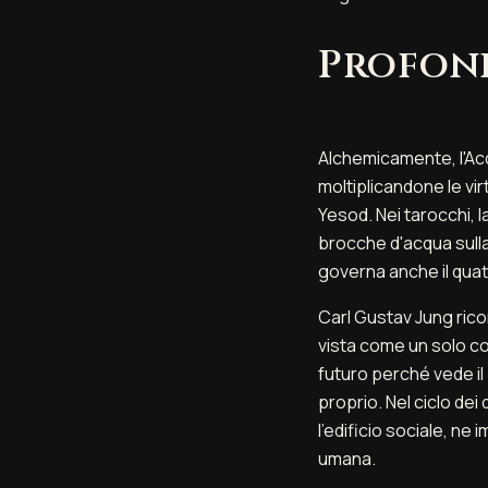
Profond
Alchemicamente, l'Ac
moltiplicandone le vir
Yesod. Nei tarocchi, l
brocche d'acqua sulla
governa anche il qua
Carl Gustav Jung rico
vista come un solo cor
futuro perché vede il
proprio. Nel ciclo dei
l'edificio sociale, ne
umana.