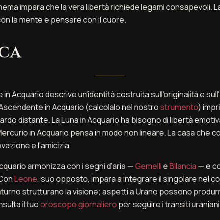
ema impara che la vera libertà richiede legami consapevoli. 
con la mente e pensare con il cuore.
ica
ole in Acquario descrive un'identità costruita sull'originalità e s
L'Ascendente in Acquario (calcolalo nel nostro
strumento
) imp
rdo distante. La Luna in Acquario ha bisogno di libertà emotiv
 Mercurio in Acquario pensa in modo non lineare. La casa che co
vazione e l'amicizia.
'Acquario armonizza con i segni d'aria —
Gemelli
e
Bilancia
— e co
 Con
Leone
, suo opposto, impara a integrare il singolare nel co
aturno strutturano la visione; aspetti a Urano possono produrr
nsulta il tuo
oroscopo giornaliero
per seguire i transiti urania