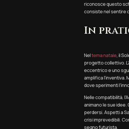
riconosce questo sch
consiste nel sentire 
In prat
Nel
tema natale
, il S
progetto collettivo. 
eccentrico e uno sgua
amplifica l'inventiva.
dove sperimenti l'inno
Nelle compatibilità, l
animano le sue idee.
perdersi. Aspetti a S
crisi imprevedibili. Co
segno futurista.