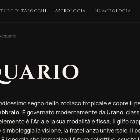
TTURE DI TAROCCHI
ASTROLOGIA
NUMEROLOGIA
Acquario
UARIO
undicesimo segno dello zodiaco tropicale e copre il p
ebbraio
. È governato modernamente da
Urano
, clas
 elemento è l'
Aria
e la sua modalità è
fissa
. Il glifo r
 simboleggia la visione, la fratellanza universale, il p
 È l'energia che immagina il futuro collettivo, scuote 