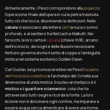
Alchemicamente, i Pesci corrispondono alla
projectio
,
l'operazione finale dell'opera in cui la pietra trasmuta
tutto ciò che tocca, dissolvendo le distinzioni. Nella
cabala
si associano alla lettera
Qof
, la nuca o sonno
profondo, e al sentiero tra Netzach e Malkuth. Nei
tarocchi, la loro carta è
La Luna
(chiave XVIII), arcano
dell'inconscio, dei sogni e delle illusioni necessarie.
Nettuno governa anche il sette di coppe e l'ambiguità
mistica nel sistema esoterico Golden Dawn.
Carl Gustav Jung riconoscerebbe nei Pesci l'
oceano
dell'inconscio collettivo
e l'archetipo del
Sé
nella sua
dimensione di unità mistica. Il nucleo archetipico è il
mistico
e il
guaritore sciamanico
: colui che ha
attraversato tutti i segni e ricorda la fonte. La loro
lezione non è dissolvere ogni confine, ma imparare a
essere acqua senza dimenticare di avere una forma.