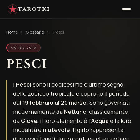
TAROTKI
Home
›
Glossario
›
Pesci
ASTROLOGIA
PESCI
I
Pesci
sono il dodicesimo e ultimo segno
dello zodiaco tropicale e coprono il periodo
dal
19 febbraio al 20 marzo
. Sono governati
modernamente da
Nettuno
, classicamente
da
Giove
, il loro elemento è l'
Acqua
e la loro
modalità è
mutevole
. Il glifo rappresenta
due pesci legati da un cordone che nuotano