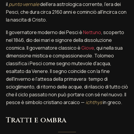
il
punto vernale
dell'era astrologica corrente, l'era dei
Pesci, che dura circa 2160 anni e cominciò all'incirca con
la nascita di Cristo.
Il governatore moderno dei Pesci è
Nettuno
, scoperto
nel 1846, dio dei mari e signore della dissoluzione
cosmica. Il governatore classico è
Giove
, qui nella sua
dimensione mistica e compassionevole. Tolomeo
classifica i Pesci come segno mutevole d'acqua,
esaltato da Venere. Il segno coincide con la fine
dell'inverno e l'attesa della primavera: tempo di
scioglimento, di ritorno delle acque, di rilascio di tutto ciò
che il ciclo passato non può portare con sé nel nuovo. Il
pesce è simbolo cristiano arcaico —
ichthys
in greco.
Tratti e ombra