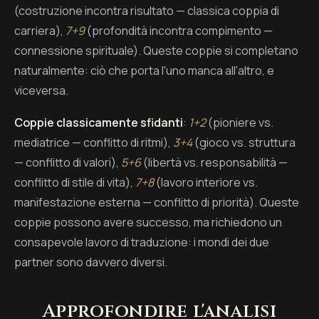
(costruzione incontra risultato — classica coppia di
carriera),
7+9
(profondità incontra compimento —
connessione spirituale). Queste coppie si completano
naturalmente: ciò che porta l'uno manca all'altro, e
viceversa.
Coppie classicamente sfidanti
:
1+2
(pioniere vs.
mediatrice — conflitto di ritmi),
3+4
(gioco vs. struttura
— conflitto di valori),
5+6
(libertà vs. responsabilità —
conflitto di stile di vita),
7+8
(lavoro interiore vs.
manifestazione esterna — conflitto di priorità). Queste
coppie possono avere successo, ma richiedono un
consapevole lavoro di traduzione: i mondi dei due
partner sono davvero diversi.
Approfondire l'analisi