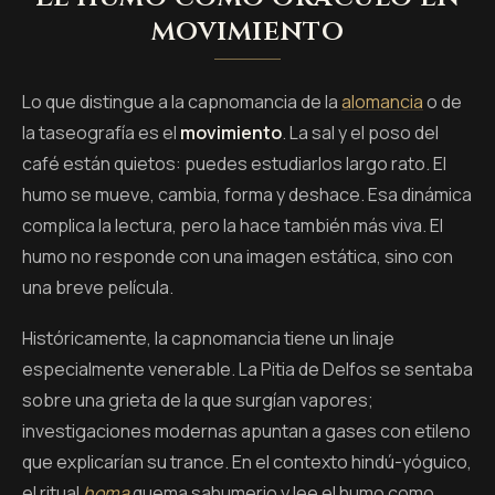
movimiento
Lo que distingue a la capnomancia de la
alomancia
o de
la taseografía es el
movimiento
. La sal y el poso del
café están quietos: puedes estudiarlos largo rato. El
humo se mueve, cambia, forma y deshace. Esa dinámica
complica la lectura, pero la hace también más viva. El
humo no responde con una imagen estática, sino con
una breve película.
Históricamente, la capnomancia tiene un linaje
especialmente venerable. La Pitia de Delfos se sentaba
sobre una grieta de la que surgían vapores;
investigaciones modernas apuntan a gases con etileno
que explicarían su trance. En el contexto hindú-yóguico,
el ritual
homa
quema sahumerio y lee el humo como