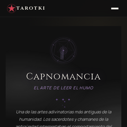
TAROTKI
Capnomancia
EL ARTE DE LEER EL HUMO
✦ ✦ ✦
✦
✦
✧
✧
✦
Una de las artes adivinatorias más antiguas de la
humanidad. Los sacerdotes y chamanes de la
antigüedad interpretaban el comportamiento del