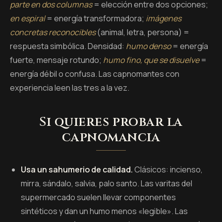
parte en dos columnas
= elección entre dos opciones;
en espiral
= energía transformadora;
imágenes
concretas reconocibles
(animal, letra, persona) =
respuesta simbólica. Densidad:
humo denso
= energía
fuerte, mensaje rotundo;
humo fino, que se disuelve
=
energía débil o confusa. Las capnomantes con
experiencia leen las tres a la vez.
Si quieres probar la
capnomancia
Usa un sahumerio de calidad.
Clásicos: incienso,
mirra, sándalo, salvia, palo santo. Las varitas del
supermercado suelen llevar componentes
sintéticos y dan un humo menos «legible». Las