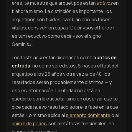
eres; te muestra qué arquetipos están
activos
en
ti ahora mismo. La distinción es importante: los
arquetipos son fluidos, cambian con las fases
vitales, conviven en capas. Decir «soy el héroe»
es tan reductivo como decir «soy el signo
Géminis».
Los tests aquí están diseñados como
puntos de
entrada
, no como veredictos. Si haces el test del
arquetipo a los 25 años y otra vez a los 40, los
resultados serán probablemente distintos — y
eso es información. La utilidad no está en
quedarte con la etiqueta, sino en observar qué te
dice cada nuevo resultado sobre la fase en la que
estás. Lo mismo aplica al
elemento dominante
o al
animal de poder
: son metáforas funcionales, no
diagnósticos clínicos.