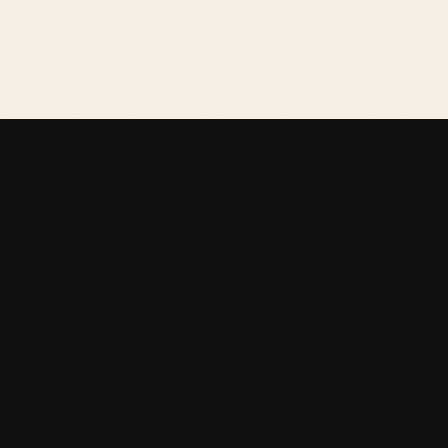
Inicio
›
Tests
›
Percepción Extrasensorial (PES)
Prueba Percepción Extrasensorial (PES) gratis. Lectura
online con interpretación por IA en segundos, sin
registro.
¿Tienes un sexto sentido? ¿Sabes quién está al