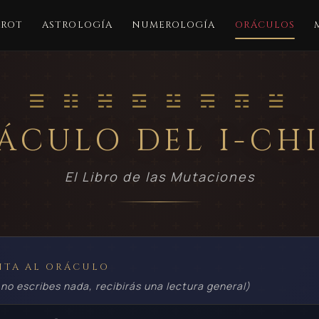
AROT
ASTROLOGÍA
NUMEROLOGÍA
ORÁCULOS
☰ ☷ ☵ ☲ ☳ ☴ ☶ ☱
ÁCULO DEL I-CH
El Libro de las Mutaciones
NTA AL ORÁCULO
 no escribes nada, recibirás una lectura general)