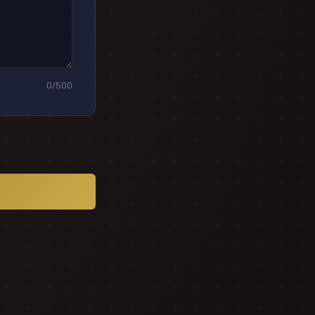
0
/500
O