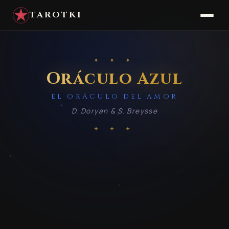
TAROTKI
✦ ✦ ✦
Oráculo Azul
EL ORÁCULO DEL AMOR
D. Doryan & S. Breysse
✦ ✦ ✦