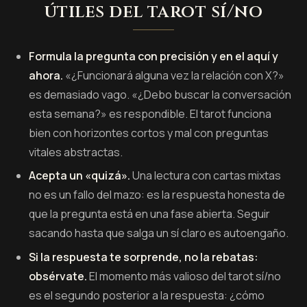
útiles del tarot sí/no
Formula la pregunta con precisión y en el aquí y
ahora.
«¿Funcionará alguna vez la relación con X?»
es demasiado vago. «¿Debo buscar la conversación
esta semana?» es respondible. El tarot funciona
bien con horizontes cortos y mal con preguntas
vitales abstractas.
Acepta un «quizá».
Una lectura con cartas mixtas
no es un fallo del mazo: es la respuesta honesta de
que la pregunta está en una fase abierta. Seguir
sacando hasta que salga un sí claro es autoengaño.
Si la respuesta te sorprende, no la rebatas:
obsérvate.
El momento más valioso del tarot sí/no
es el segundo posterior a la respuesta: ¿cómo