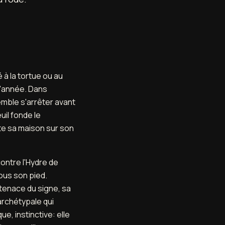
 à la tortue ou au
 l'année. Dans
semble s'arrêter avant
il fonde le
rte sa maison sur son
ontre l'Hydre de
ous son pied.
é tenace du signe, sa
archétypale qui
e, instinctive: elle