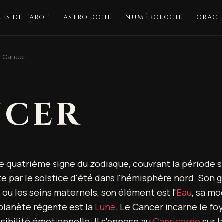
ES DE TAROT
ASTROLOGIE
NUMÉROLOGIE
ORACL
Cancer
NCER
e quatrième signe du zodiaque, couvrant la période so
rte par le solstice d'été dans l'hémisphère nord. Son g
 ou les seins maternels, son élément est l'
Eau
, sa mo
 planète régente est la
Lune
. Le Cancer incarne le foy
nsibilité émotionnelle. Il s'oppose au
Capricorne
sur l