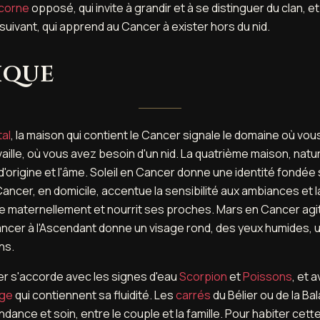
corne
opposé, qui invite à grandir et à se distinguer du clan, 
 suivant, qui apprend au Cancer à exister hors du nid.
ique
al
, la maison qui contient le Cancer signale le domaine où vou
vaille, où vous avez besoin d'un nid. La quatrième maison, natu
 d'origine et l'âme. Soleil en Cancer donne une identité fondée su
ancer, en domicile, accentue la sensibilité aux ambiances et l
 maternellement et nourrit ses proches. Mars en Cancer agit
ancer à l'Ascendant donne un visage rond, des yeux humides, u
ns.
er s'accorde avec les signes d'eau
Scorpion
et
Poissons
, et 
rge
qui contiennent sa fluidité. Les
carrés
du Bélier ou de la B
dance et soin, entre le couple et la famille. Pour habiter cet