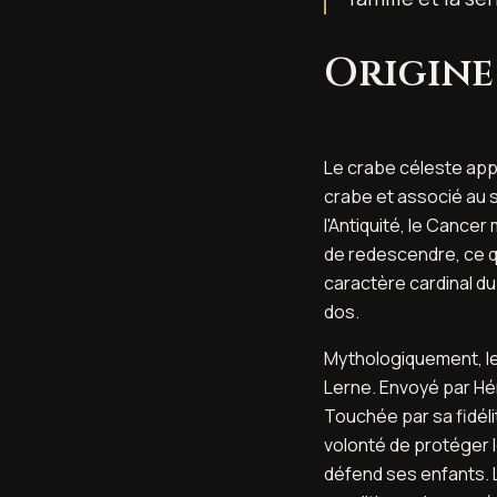
Origine
Le crabe céleste appa
crabe et associé au s
l'Antiquité, le Cancer
de redescendre, ce q
caractère cardinal du 
dos.
Mythologiquement, le
Lerne. Envoyé par Hér
Touchée par sa fidélit
volonté de protéger l
défend ses enfants. L