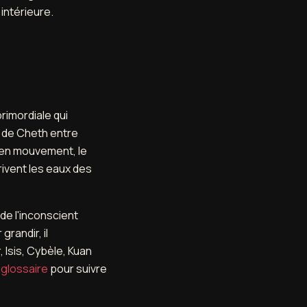
intérieure.
primordiale qui
n de Cheth entre
 en mouvement, le
ivent les eaux des
 de l'inconscient
grandir, il
Isis, Cybèle, Kuan
e
glossaire
pour suivre