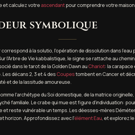
e et calculez votre
ascendant
pour comprendre votre maison 
deur symbolique
 correspond à la solutio, l'opération de dissolution dans l'eau 
Sur l'Arbre de Vie kabbalistique, le signe se rattache au chemi
socié dans le tarot de la Golden Dawn au
Chariot
: la carapace
. Les décans 2, 3 et 4 des
Coupes
tombent en Cancer et décr
té et de la lassitude amoureuse.
 comme l'archétype du Soi domestique, de la matrice originelle,
ché familiale. Le crabe qui mue est figure d'individuation: pour 
e et reste vulnérable un temps. Les déesses-mères Déméter, 
et horizon. Approfondissez avec l'
élément Eau
, et explorez l