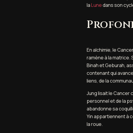
la
Lune
dans son cycl
Profon
En alchimie, le Cancer
ramène à la matrice. 
Binah et Geburah, as
contenant qui avance
liens, de la communau
Jung lisait le Cancer
personnel et de la psy
abandonne sa coquill
Yin appartiennent à c
la roue.