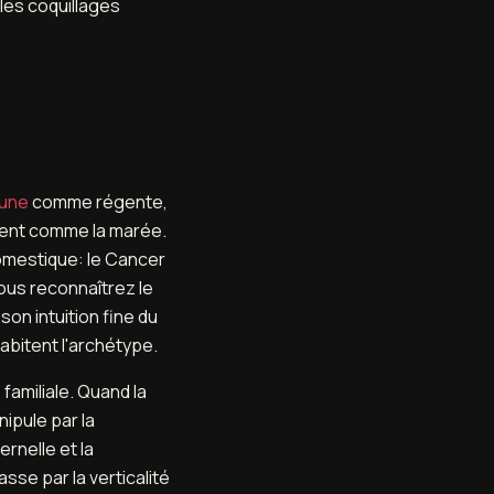
les coquillages
une
comme régente,
dent comme la marée.
domestique: le Cancer
Vous reconnaîtrez le
son intuition fine du
abitent l'archétype.
familiale. Quand la
ipule par la
rnelle et la
sse par la verticalité