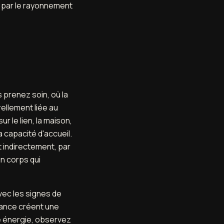
et par le rayonnement
s prenez soin, où la
rellement liée au
r le lien, la maison,
a capacité d'accueil.
 indirectement, par
n corps qui
avec les signes de
alance créent une
te énergie, observez