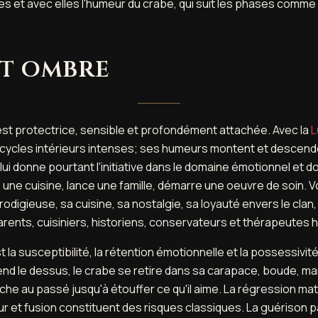
s et avec elles l'humeur du crabe, qui suit les phases comme 
et ombre
est protectrice, sensible et profondément attachée. Avec la
L
es cycles intérieurs intenses; ses humeurs montent et descen
 lui donne pourtant l'initiative dans le domaine émotionnel et 
 une cuisine, lance une famille, démarre une oeuvre de soin. 
digieuse, sa cuisine, sa nostalgie, sa loyauté envers le clan, 
arents, cuisiniers, historiens, conservateurs et thérapeutes h
la susceptibilité, la rétention émotionnelle et la possessivité 
nd le dessus, le crabe se retire dans sa carapace, boude, man
oche au passé jusqu'à étouffer ce qu'il aime. La régression mate
 et fusion constituent des risques classiques. La guérison pa