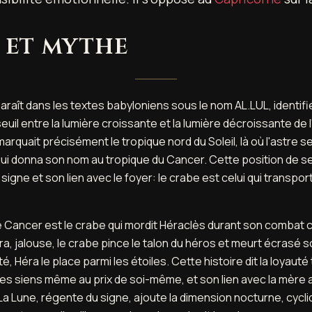
 et mythe
raît dans les textes babyloniens sous le nom AL.LUL, identifié
euil entre la lumière croissante et la lumière décroissante de
 marquait précisément le tropique nord du Soleil, là où l'astre 
ui donna son nom au tropique du Cancer. Cette position de seu
signe et son lien avec le foyer: le crabe est celui qui transpo
 Cancer est le crabe qui mordit Héraclès durant son combat c
a, jalouse, le crabe pince le talon du héros et meurt écrasé s
é, Héra le place parmi les étoiles. Cette histoire dit la loyaut
es siens même au prix de soi-même, et son lien avec la mère 
a Lune, régente du signe, ajoute la dimension nocturne, cycliqu