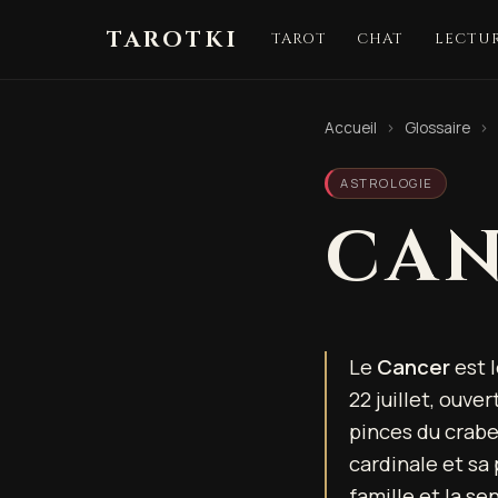
TAROTKI
TAROT
CHAT
LECTUR
Accueil
›
Glossaire
›
ASTROLOGIE
CA
Le
Cancer
est l
22 juillet, ouve
pinces du crabe
cardinale et sa
famille et la se