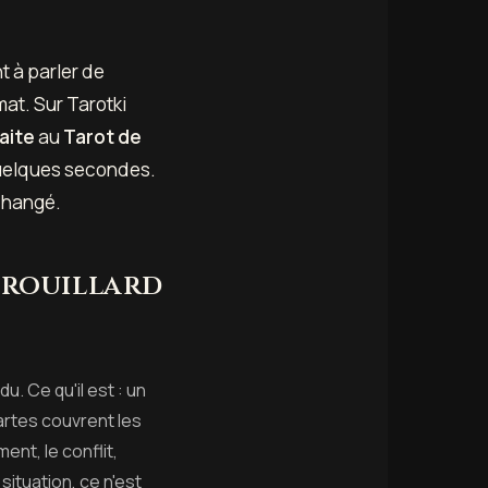
t à parler de
mat. Sur Tarotki
aite
au
Tarot de
 quelques secondes.
 changé.
 brouillard
du. Ce qu'il est : un
artes couvrent les
nt, le conflit,
 situation, ce n'est