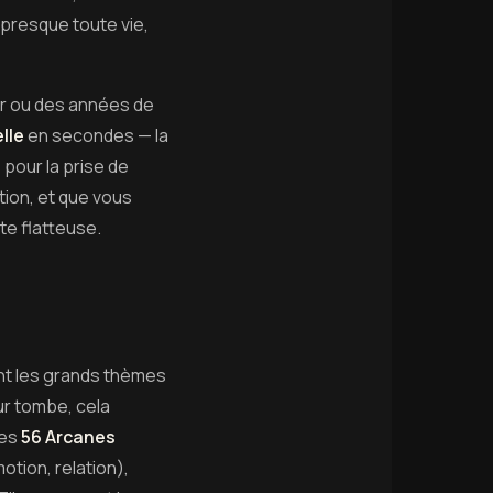
 presque toute vie,
teur ou des années de
lle
en secondes — la
e pour la prise de
tion, et que vous
te flatteuse.
t les grands thèmes
ur tombe, cela
Les
56 Arcanes
tion, relation),