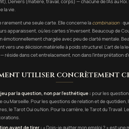
), Deniers (matière, travail, corps) — chacune de l'As au Roi. 
 la vie.
 rarement une seule carte. Elle concerne la
combinaison
: qu
urs apparaissent, où les cartes s'inversent. Beaucoup de C
ion émotionnellement chargée avec peu de clarté mentale. Be
t vers une décision matérielle à poids structurel. L'art de la le
 réside dans cet entrelacement, non dans l'interprétation d'
ent utiliser concrètement c
jeu par la question, non par l'esthétique :
pour les questions
 ou Marseille. Pour les questions de relation et de quotidien,
res, le Tarot Oui ou Non. Pour la carrière, le Tarot du Travail. 
corations.
ion avant de tirer :
« Dois-je quitter mon emploi ? » est une