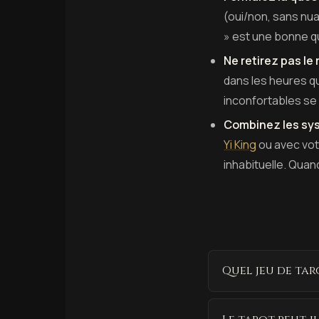
(oui/non, sans nua
» est une bonne qu
Ne retirez pas le
dans les heures qu
inconfortables se
Combinez les sys
Yi King
ou avec vo
inhabituelle. Quan
Quel jeu de tar