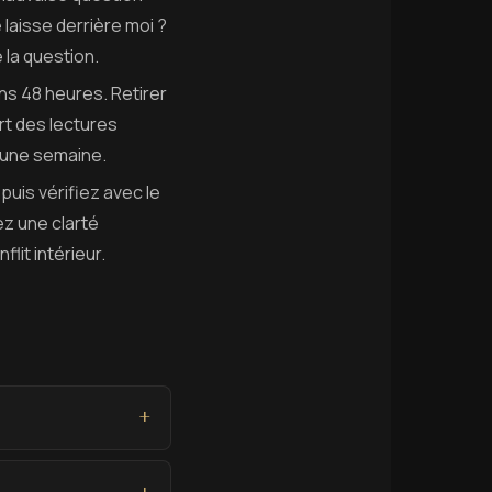
 laisse derrière moi ?
 la question.
ins 48 heures. Retirer
rt des lectures
 une semaine.
 puis vérifiez avec le
z une clarté
lit intérieur.