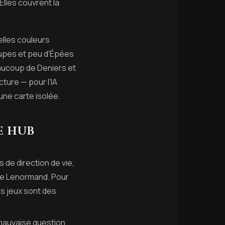
Elles couvrent la
elles couleurs
oupes et peu d'Épées
aucoup de Deniers et
cture — pour l'IA
une carte isolée.
e hub
 de direction de vie,
 le Lenormand. Pour
Les jeux sont des
 mauvaise question