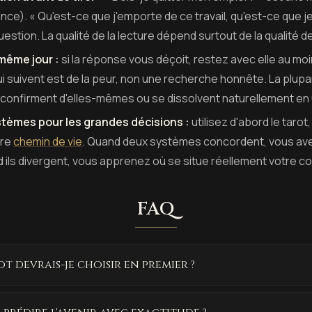
nce). « Qu'est-ce que j'emporte de ce travail, qu'est-ce que je
estion. La qualité de la lecture dépend surtout de la qualité de
 même jour :
si la réponse vous déçoit, restez avec elle au mo
i suivent est de la peur, non une recherche honnête. La plupa
 confirment d'elles-mêmes ou se dissolvent naturellement en
tèmes pour les grandes décisions :
utilisez d'abord le tarot,
tre
chemin de vie
. Quand deux systèmes concordent, vous ave
d ils divergent, vous apprenez où se situe réellement votre conf
FAQ
ot devrais-je choisir en premier ?