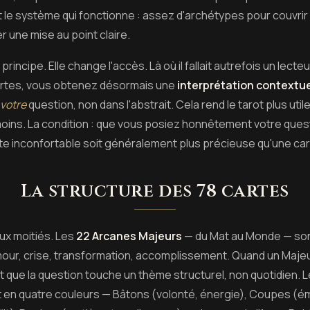
t le système qui fonctionne : assez d'archétypes pour couvrir
 une mise au point claire.
principe. Elle change l'accès. Là où il fallait autrefois un lec
rtes, vous obtenez désormais une
interprétation contextue
votre
question, non dans l'abstrait. Cela rend le tarot plus util
moins. La condition : que vous posiez honnêtement votre ques
te inconfortable soit généralement plus précieuse qu'une car
La structure des 78 cartes
eux moitiés. Les
22 Arcanes Majeurs
— du Mat au Monde — son
n, amour, crise, transformation, accomplissement. Quand un Maje
 que la question touche un thème structurel, non quotidien. 
 en quatre couleurs — Bâtons (volonté, énergie), Coupes (émo