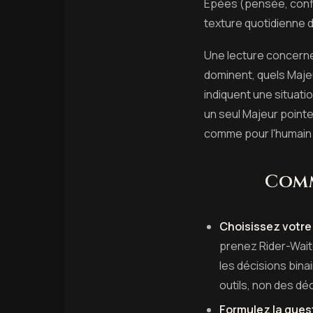
Épées (pensée, conflit
texture quotidienne de
Une lecture concerne
dominent, quels Maje
indiquent une situat
un seul Majeur pointen
comme pour l'humain —
Comm
Choisissez votre 
prenez Rider-Waite
les décisions binai
outils, non des dé
Formulez la quest