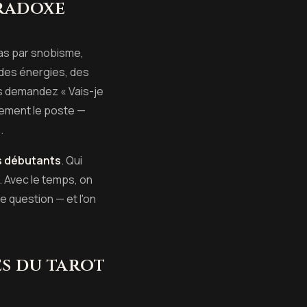
aradoxe
Pas par snobisme,
 des énergies, des
us demandez « Vais-je
ement le poste —
.
es débutants
. Qui
 Avec le temps, on
e question — et l'on
s du tarot