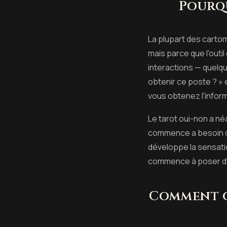
Pourqu
La plupart des cart
mais parce que l'outi
interactions — quelqu
obtenir ce poste ? » 
vous obtenez l'inform
Le tarot oui-non a né
commence a besoin de
développe la sensatio
commence à poser d'a
Comment o