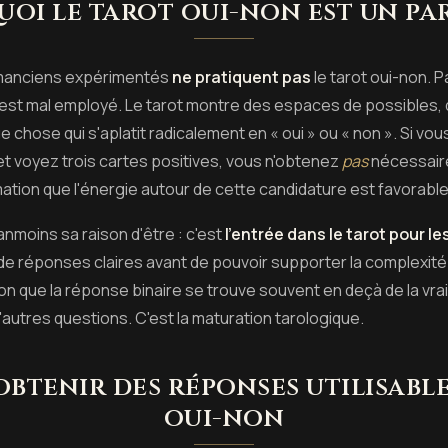
oi le tarot oui-non est un p
omanciens expérimentés
ne pratiquent pas
le tarot oui-non. 
l est mal employé. Le tarot montre des espaces de possibles,
e chose qui s'aplatit radicalement en « oui » ou « non ». Si vo
et voyez trois cartes positives, vous n'obtenez
pas
nécessair
ation que l'énergie autour de cette candidature est favorable
anmoins sa raison d'être : c'est
l'entrée dans le tarot pour l
 réponses claires avant de pouvoir supporter la complexité.
n que la réponse binaire se trouve souvent en deçà de la vrai
utres questions. C'est la maturation tarologique.
btenir des réponses utilisable
oui-non