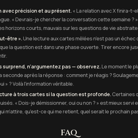
 avec précision et au présent.
« La relation avec X finira-t-
vague. « Devrais-je chercher la conversation cette semaine ? 
les horizons courts, mauvais sur les questions de vie abstraite
ut-être ».
Une lecture aux cartes mêlées n'est pas un échec du
ue la question est dans une phase ouverte. Tirer encore jusq
tir.
us surprend, n'argumentez pas — observez.
Le moment le pl
 la seconde après la réponse : comment je réagis ? Soulagemen
i » ? Voilà l'information véritable.
ture à trois cartes si la question est profonde.
Certaines 
isés. « Dois-je démissionner, oui ou non ? » est mieux servi 
i m'attire, qu'est-ce qui me retient, quel serait le prochain pas
FAQ