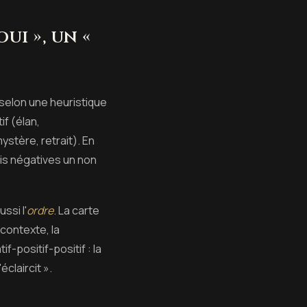
i », un «
selon une heuristique
if (élan,
ystère, retrait). En
rois négatives un non
ssi l'
ordre
. La carte
contexte, la
f-positif-positif : la
éclaircit ».