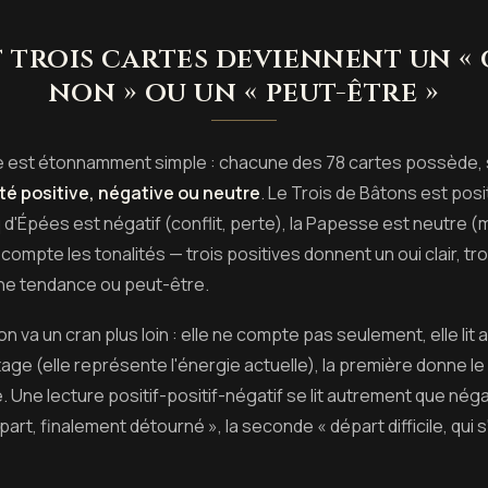
trois cartes deviennent un « ou
non » ou un « peut-être »
 est étonnamment simple : chacune des 78 cartes possède, 
ité positive, négative ou neutre
. Le Trois de Bâtons est posit
 d'Épées est négatif (conflit, perte), la Papesse est neutre (m
n compte les tonalités — trois positives donnent un oui clair, t
nne tendance ou peut-être.
on va un cran plus loin : elle ne compte pas seulement, elle lit au
ge (elle représente l'énergie actuelle), la première donne le 
 Une lecture positif-positif-négatif se lit autrement que négati
art, finalement détourné », la seconde « départ difficile, qui s'