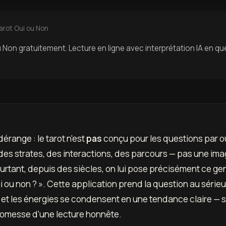
arot Oui ou Non
 Non gratuitement. Lecture en ligne avec interprétation IA en q
 dérange : le tarot n'est
pas
conçu pour les questions par ou
des strates, des interactions, des parcours — pas une ima
ourtant, depuis des siècles, on lui pose précisément ce gen
ui ou non ? ». Cette application prend la question au sérieux
s et les énergies se condensent en une tendance claire — 
 promesse d'une lecture honnête.