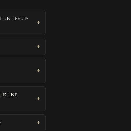
 un « peut-
ans une
?