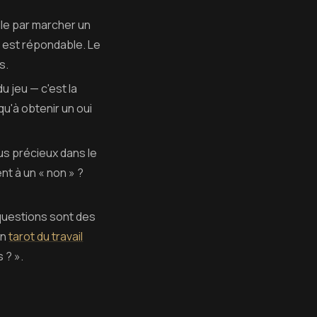
elle par marcher un
» est répondable. Le
s.
 jeu — c'est la
u'à obtenir un oui
us précieux dans le
t à un « non » ?
questions sont des
en
tarot du travail
 ? ».