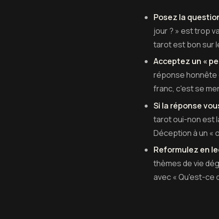
Posez la question
jour ? » est trop 
tarot est bon sur 
Acceptez un « pe
réponse honnête q
franc, c'est se men
Si la réponse vo
tarot oui-non est
Déception à un « ou
Reformulez en lec
thèmes de vie dégu
avec « Qu'est-ce qu