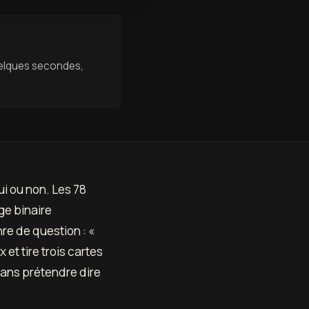
uelques secondes,
i ou non. Les 78
ge binaire
re de question : «
 et tire trois cartes
sans prétendre dire