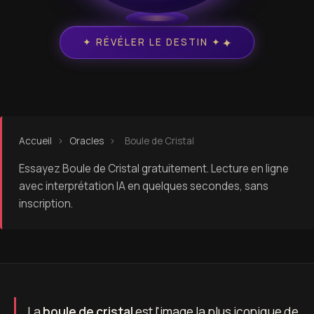
✦
✦ RÉVÉLER LE DESTIN ✦
Accueil
›
Oracles
›
Boule de Cristal
Essayez Boule de Cristal gratuitement. Lecture en ligne
avec interprétation IA en quelques secondes, sans
inscription.
La
boule de cristal
est l'image la plus iconique de