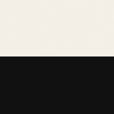
Accueil
›
Tests
›
Perception Extrasensorielle (PES)
Essayez Perception Extrasensorielle (PES) gratuitement.
Lecture en ligne avec interprétation IA en quelques
secondes, sans inscription.