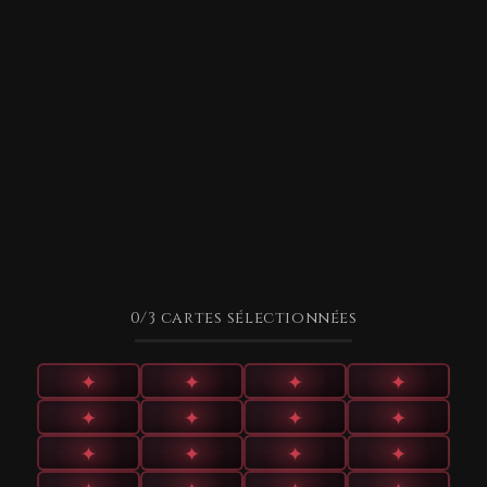
0
/3
cartes sélectionnées
✦
✦
✦
✦
✦
✦
✦
✦
✦
✦
✦
✦