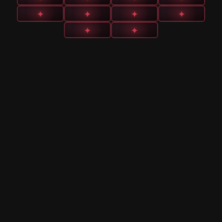
✦
✦
✦
✦
✦
✦