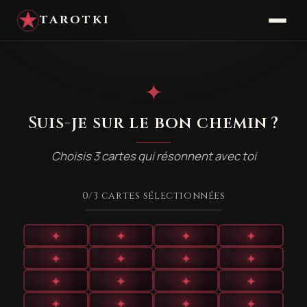
TAROTKI
✦
Suis-je sur le bon chemin ?
Choisis 3 cartes qui résonnent avec toi
0
/3
cartes sélectionnées
✦
✦
✦
✦
✦
✦
✦
✦
✦
✦
✦
✦
✦
✦
✦
✦