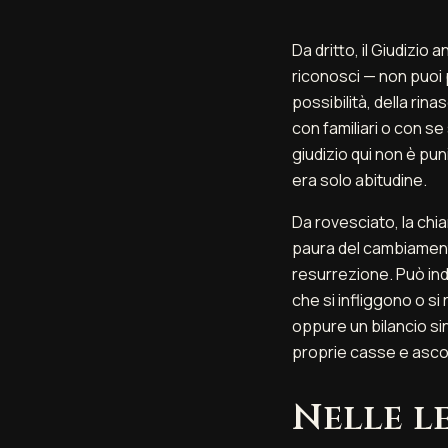
Da dritto, il Giudizio
riconosci — non puoi p
possibilità, della rina
con familiari o con se
giudizio qui non è pun
era solo abitudine.
Da rovesciato, la chiam
paura del cambiament
resurrezione. Può ind
che si infliggono o si
oppure un bilancio sin
proprie casse e asco
Nelle l