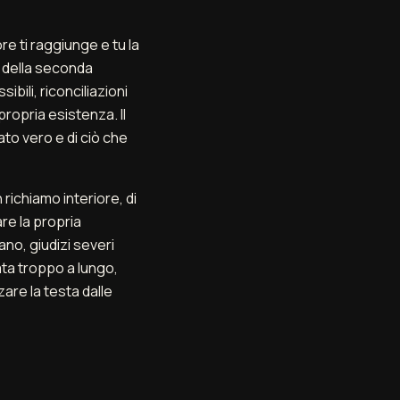
re ti raggiunge e tu la
o, della seconda
ibili, riconciliazioni
propria esistenza. Il
ato vero e di ciò che
 richiamo interiore, di
re la propria
no, giudizi severi
ata troppo a lungo,
are la testa dalle