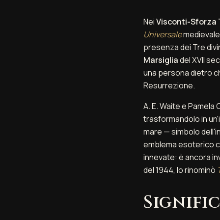
Nei
Visconti-Sforza 
Universale
medievale:
presenza dei Tre divin
Marsiglia
del XVII se
una persona dietro ch
Resurrezione.
A. E. Waite e Pamela 
trasformandolo in un'
mare — simbolo dell'i
emblema esoterico ch
innevate: è ancora in
del 1944, lo rinominò
Signifi