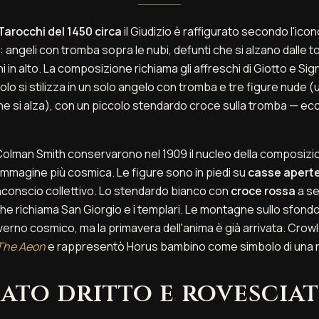
Tarocchi del 1450 circa
il Giudizio è raffigurato secondo l'ico
 angeli con tromba sopra le nubi, defunti che si alzano dalle
i in alto. La composizione richiama gli affreschi di Giotto e Sign
colo si stilizza in un solo angelo con tromba e tre figure nude
e si alza), con un piccolo stendardo croce sulla tromba — ec
Colman Smith conservarono nel 1909 il nucleo della composizi
immagine più cosmica. Le figure sono in piedi su
casse apert
nconscio collettivo. Lo stendardo bianco con
croce rossa
a se
e richiama San Giorgio e i templari. Le montagne sullo sfond
verno cosmico, ma la primavera dell'anima è già arrivata. Crowl
The Aeon
e rappresentò Horus bambino come simbolo di una 
cato dritto e rovescia