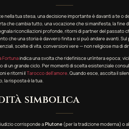
e nella tua stesa, una decisione importante è davanti a te o den
ta che cambia tutto, una vocazione che si manifesta, la fine di u
segnala riconciliazioni profonde, ritorni di partner del passato 
to che una storia è davvero finita e si può andare avanti. Sul 
enziali, scelte di vita, conversioni vere — non religiose ma di d
a Fortuna
indica una svolta che ridefinisce un'intera epoca; vic
i un grande ciclo. Per momenti di scelta esistenziale consult
oni e ritorni il
Tarocco dell'amore
. Quando esce, ascolta il sile
, la risposta è la tua.
ità simbolica
iudizio corrisponde a
Plutone
(per la tradizione moderna) o a