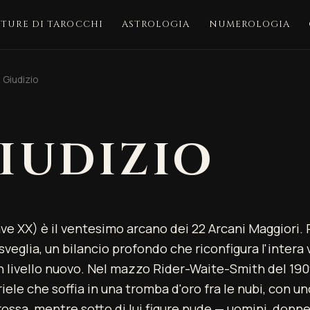
TTURE DI TAROCCHI
ASTROLOGIA
NUMEROLOGIA
Il Giudizio
GIUDIZIO
ve XX) è il ventesimo arcano dei 22 Arcani Maggiori
veglia, un bilancio profondo che riconfigura l'intera v
un livello nuovo. Nel mazzo Rider-Waite-Smith del 19
iele che soffia in una tromba d'oro fra le nubi, con 
rossa, mentre sotto di lui figure nude — uomini, donn