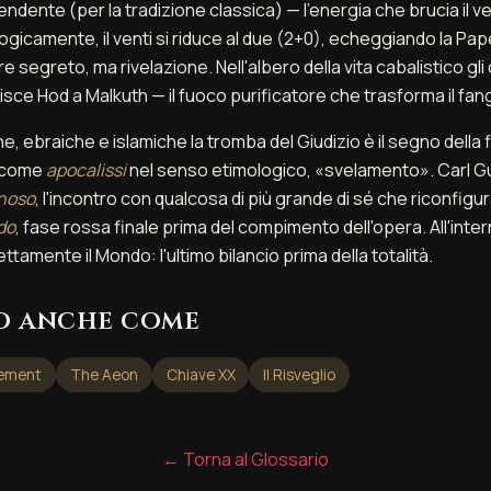
ndente (per la tradizione classica) — l'energia che brucia il v
ogicamente, il venti si riduce al due (2+0), echeggiando la Pa
e segreto, ma rivelazione. Nell'albero della vita cabalistico gli
nisce Hod a Malkuth — il fuoco purificatore che trasforma il fan
ane, ebraiche e islamiche la tromba del Giudizio è il segno della
 come
apocalissi
nel senso etimologico, «svelamento». Carl Gu
noso
, l'incontro con qualcosa di più grande di sé che riconfigura
do
, fase rossa finale prima del compimento dell'opera. All'inte
tamente il Mondo: l'ultimo bilancio prima della totalità.
o anche come
ement
The Aeon
Chiave XX
Il Risveglio
← Torna al Glossario