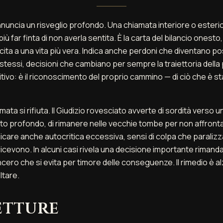
 annuncia un risveglio profondo. Una chiamata interiore o esterio
iù far finta di non averla sentita. È la carta del bilancio onest
scita a una vita più vera. Indica anche perdoni che diventano poss
 stessi, decisioni che cambiano per sempre la traiettoria della 
itivo: è il riconoscimento del proprio cammino — di ciò che è st
ata si rifiuta. Il Giudizio rovesciato avverte di sordità verso un
o profondo, di rimanere nelle vecchie tombe per non affronta
icare anche autocritica eccessiva, sensi di colpa che paralizza
 ricevono. In alcuni casi rivela una decisione importante rimand
cero che si evita per timore delle conseguenze. Il rimedio è alz
ltare.
etture