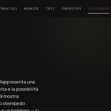
ORACOLI
MANZIE
TEST
OROSCOPI
GLOSSARIO
. Rappresenta una
ita e la possibilità
09 mostra
uno stendardo
e e un bambino — si