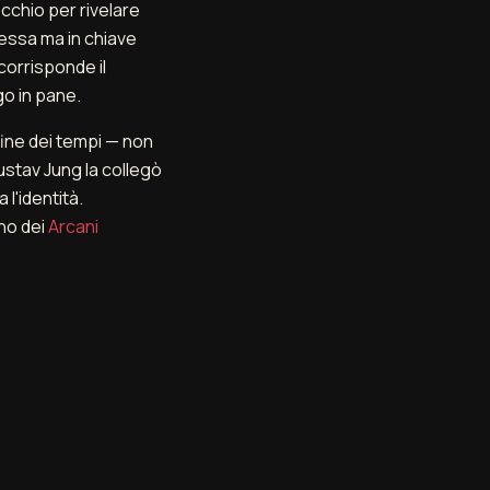
ecchio per rivelare
pessa ma in chiave
 corrisponde il
go in pane.
 fine dei tempi — non
stav Jung la collegò
 l'identità.
rno dei
Arcani