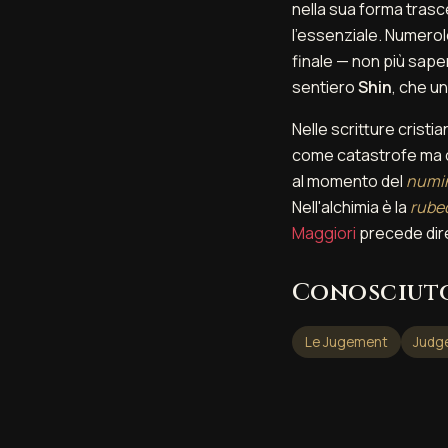
nella sua forma trasce
l'essenziale. Numerol
finale — non più saper
sentiero
Shin
, che u
Nelle scritture cristi
come catastrofe ma
al momento del
numi
Nell'alchimia è la
rube
Maggiori
precede diret
Conosciut
Le Jugement
Judg