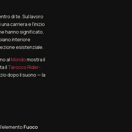
tro di te. Sul lavoro
na carriera e l'inizio
che hanno significato,
piano interiore
irezione esistenziale.
ino al
Mondo
mostra il
a il
Tarocco Rider-
nzio dopo il suono — la
ll'elemento
Fuoco