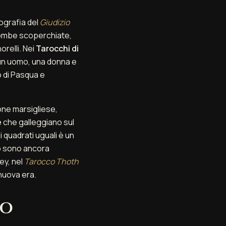
nografia del
Giudizio
 tombe scoperchiate,
orelli. Nei
Tarocchi di
 (un uomo, una donna e
o di Pasqua e
one marsigliese,
e
che galleggiano sul
i quadrati uguali è un
o sono ancora
ey, nel
Tarocco Thoth
nuova era.
to