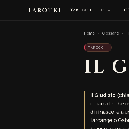
TAROTKI
TAROCCHI
CHAT
LE
Home
›
Glossario
›
TAROCCHI
IL 
Il
Giudizio
(chia
chiamata che ris
di rinascere a 
l'arcangelo Gabr
bianco a croce 