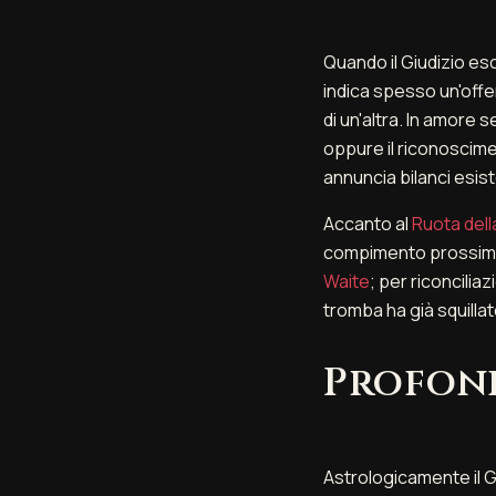
Quando il Giudizio esc
indica spesso un'offer
di un'altra. In amore 
oppure il riconoscimen
annuncia bilanci esist
Accanto al
Ruota dell
compimento prossimo d
Waite
; per riconciliazi
tromba ha già squillato
Profond
Astrologicamente il G