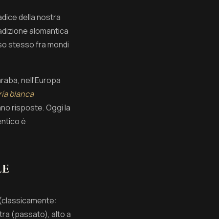
adice della nostra
tradizione alomantica
sso stesso fra mondi
araba, nell'Europa
ría blanca
no risposte. Oggi la
entico è
le
 (classicamente:
istra (passato), alto a