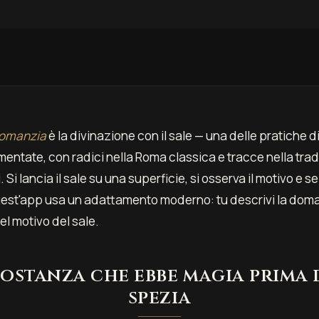
lomanzia
è la divinazione con il sale — una delle pratiche 
entate, con radici nella Roma classica e tracce nella tra
. Si lancia il sale su una superficie, si osserva il motivo e s
est'app usa un adattamento moderno: tu descrivi la doman
el motivo del sale.
 sostanza che ebbe magia prima 
spezia