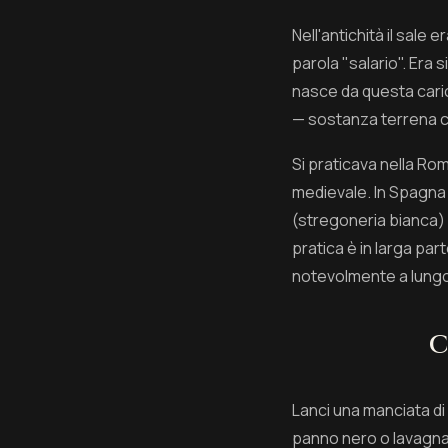
Nell'antichità il sale
parola "salario". Era 
nasce da questa caric
— sostanza terrena 
Si praticava nella Rom
medievale. In Spagna 
(stregoneria bianca)
pratica è in larga pa
notevolmente a lung
C
Lanci una manciata di
panno nero o lavagna d