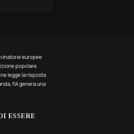
divinatorie europee
dizione popolare
e ne legge la risposta
da, l'IA genera una
di essere