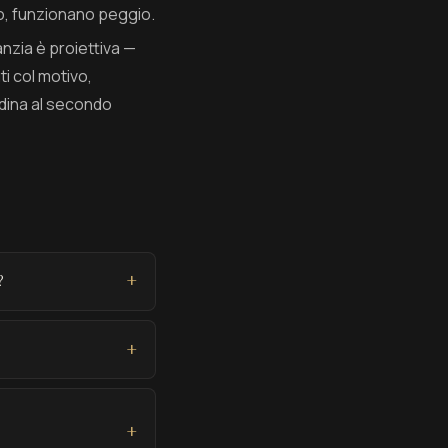
o, funzionano peggio.
anzia è proiettiva —
ti col motivo,
rdina al secondo
?