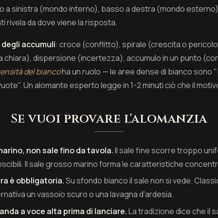
o a sinistra (mondo interno), basso a destra (mondo esterno).
ti rivela da dove viene la risposta.
 degli accumuli
: croce (conflitto), spirale (crescita o perico
ta chiara), dispersione (incertezza), accumulo in un punto (co
tensità del bianco
ha un ruolo — le aree dense di bianco sono "
uote". Un alomante esperto legge in 1-2 minuti ciò che il motiv
Se vuoi provare l'alomanzia
arino, non sale fino da tavola.
Il sale fine scorre troppo u
oscibili. Il sale grosso marino forma le caratteristiche concentr
ra è obbligatoria.
Su sfondo bianco il sale non si vede. Class
ernativa un vassoio scuro o una lavagna d'ardesia.
nda a voce alta prima di lanciare.
La tradizione dice che il sa