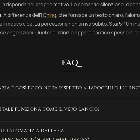
 la risponda nel proprio motivo. Le domande silenziose, dicon
e.
A differenza dell'
I Ching
, che fornisce un testo chiaro, l'alom
 il motivo dice. La percezione non arriva subito. Stai 5-10 minu
se angolazioni. Quel che all'inizio appare caotico spesso si o
FAQ
zia è così poco nota rispetto a Tarocchi o I Ching
gitale funziona come il vero lancio?
ue l'alomanzia dalla <a
/kapnomantie">capnomanzia</a>?