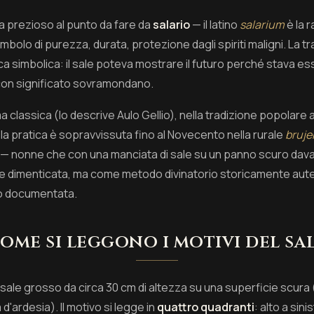
 era prezioso al punto da fare da
salario
— il latino
salarium
è la r
simbolo di purezza, durata, protezione dagli spiriti maligni. La 
a simbolica: il sale poteva mostrare il futuro perché stava e
con significato sovramondano.
a classica (lo descrive Aulo Gellio), nella tradizione popolare 
la pratica è sopravvissuta fino al Novecento nella rurale
bruje
 — nonne che con una manciata di sale su un panno scuro dava
rte dimenticata, ma come metodo divinatorio storicamente aut
o documentata.
ome si leggono i motivi del sa
 sale grosso da circa 30 cm di altezza su una superficie scura
'ardesia). Il motivo si legge in
quattro quadranti
: alto a sin