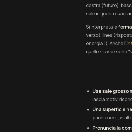
destra (futuro), bass
sale in questi quadran
Si interpreta la
forma
verso), linea (rispos
energia lì). Anche l'
in
quelle scarse sono "v
Usa sale grosso m
lascia motivi ricon
Una superficie ne
panno nero; in alt
Pronuncia la doma