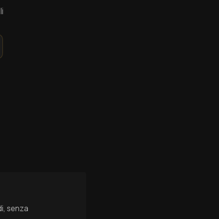
i
di, senza