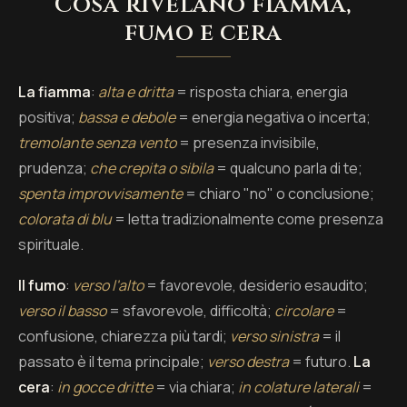
Cosa rivelano fiamma,
fumo e cera
La fiamma
:
alta e dritta
= risposta chiara, energia
positiva;
bassa e debole
= energia negativa o incerta;
tremolante senza vento
= presenza invisibile,
prudenza;
che crepita o sibila
= qualcuno parla di te;
spenta improvvisamente
= chiaro "no" o conclusione;
colorata di blu
= letta tradizionalmente come presenza
spirituale.
Il fumo
:
verso l'alto
= favorevole, desiderio esaudito;
verso il basso
= sfavorevole, difficoltà;
circolare
=
confusione, chiarezza più tardi;
verso sinistra
= il
passato è il tema principale;
verso destra
= futuro.
La
cera
:
in gocce dritte
= via chiara;
in colature laterali
=