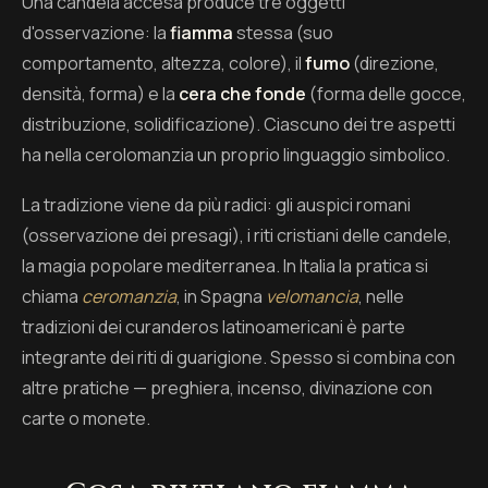
Una candela accesa produce tre oggetti
d'osservazione: la
fiamma
stessa (suo
comportamento, altezza, colore), il
fumo
(direzione,
densità, forma) e la
cera che fonde
(forma delle gocce,
distribuzione, solidificazione). Ciascuno dei tre aspetti
ha nella cerolomanzia un proprio linguaggio simbolico.
La tradizione viene da più radici: gli auspici romani
(osservazione dei presagi), i riti cristiani delle candele,
la magia popolare mediterranea. In Italia la pratica si
chiama
ceromanzia
, in Spagna
velomancia
, nelle
tradizioni dei curanderos latinoamericani è parte
integrante dei riti di guarigione. Spesso si combina con
altre pratiche — preghiera, incenso, divinazione con
carte o monete.