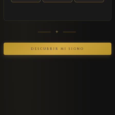
⸻ ✦ ⸻
DESCUBRIR MI SIGNO