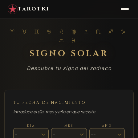
TAROTKI
♈ ♉ ♊ ♋ ♌ ♍ ♎ ♏ ♐ ♑
♒ ♓
SIGNO SOLAR
Descubre tu signo del zodíaco
TU FECHA DE NACIMIENTO
Introduce el día, mes y año en que naciste
DÍA
MES
AÑO