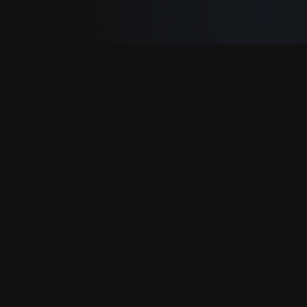
Inicio
›
Astrología
›
Carta Astral
Prueba Carta Astral gratis. Lectura online con
interpretación por IA en segundos, sin registro.
Si la
Sol
revela tu signo, esa es solo una de las
diez capas astrológicas. La
carta astral
completa (también carta natal o radix) muestra la
posición de todos los planetas, las casas y los