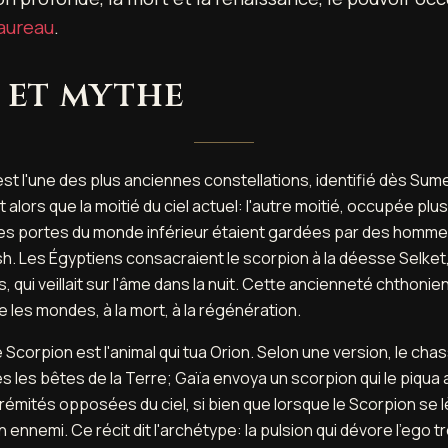
aureau
.
 et mythe
st l'une des plus anciennes constellations, identifié dès Sum
t alors que la moitié du ciel actuel: l'autre moitié, occupée plus
Les portes du monde inférieur étaient gardées par des homm
h. Les Égyptiens consacraient le scorpion à la déesse Selket
 qui veillait sur l'âme dans la nuit. Cette ancienneté chthoni
e les mondes, à la mort, à la régénération.
Scorpion est l'animal qui tua Orion. Selon une version, le chas
s les bêtes de la Terre; Gaïa envoya un scorpion qui le piqua 
rémités opposées du ciel, si bien que lorsque le Scorpion se lè
ennemi. Ce récit dit l'archétype: la pulsion qui dévore l'ego tro