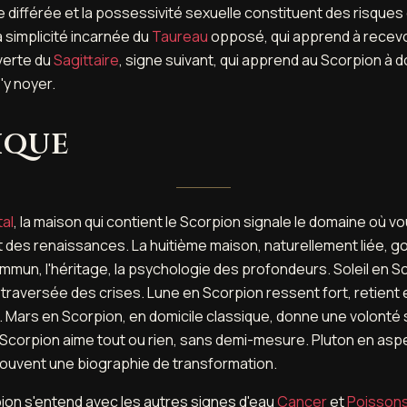
différée et la possessivité sexuelle constituent des risques 
 simplicité incarnée du
Taureau
opposé, qui apprend à recevo
verte du
Sagittaire
, signe suivant, qui apprend au Scorpion à 
'y noyer.
ique
al
, la maison qui contient le Scorpion signale le domaine où 
 des renaissances. La huitième maison, naturellement liée, go
mmun, l'héritage, la psychologie des profondeurs. Soleil en 
a traversée des crises. Lune en Scorpion ressent fort, retient 
. Mars en Scorpion, en domicile classique, donne une volonté 
Scorpion aime tout ou rien, sans demi-mesure. Pluton en aspec
ouvent une biographie de transformation.
pion s'entend avec les autres signes d'eau
Cancer
et
Poisson