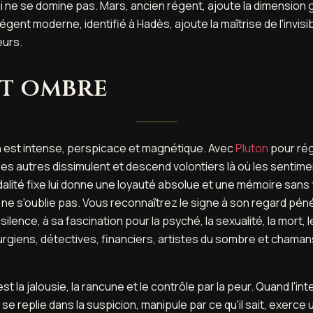
 ne se domine pas. Mars, ancien régent, ajoute la dimension 
égent moderne, identifié à Hadès, ajoute la maîtrise de l'invisib
urs.
et ombre
n est intense, perspicace et magnétique. Avec
Pluton
pour rég
les autres dissimulent et descend volontiers là où les sentime
lité fixe lui donne une loyauté absolue et une mémoire sans fi
 ne s'oublie pas. Vous reconnaîtrez le signe à son regard pén
 silence, à sa fascination pour la psyché, la sexualité, la mort, 
rgiens, détectives, financiers, artistes du sombre et chaman
t la jalousie, la rancune et le contrôle par la peur. Quand l'in
e se replie dans la suspicion, manipule par ce qu'il sait, exerce