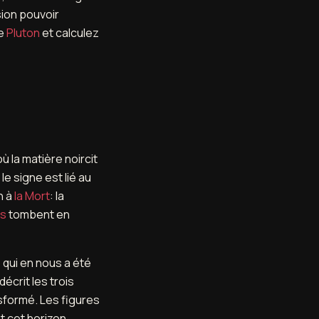
sion pouvoir
de
Pluton
et calculez
ù la matière noircit
le signe est lié au
n à
la Mort
: la
s
tombent en
 qui en nous a été
écrit les trois
nsformé. Les figures
t cet horizon.