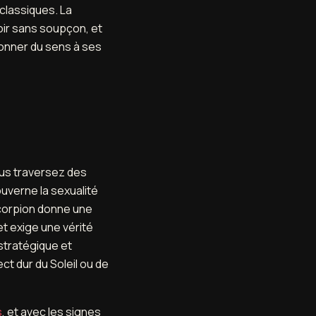
classiques. La
ir sans soupçon, et
donner du sens à ses
vous traversez des
uverne la sexualité
Scorpion donne une
et exige une vérité
stratégique et
t dur du Soleil ou de
s
, et avec les signes