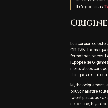
Il s'oppose au
T
Origine
Le scorpion céleste e
GIR.TAB. Il ne marquai
formait ses pinces. 
l'Épopée de Gilgames
morts et des canopes,
du signe au seuil entr
Mythologiquement, le 
pouvoir abattre toute
furent placés aux ext
se couche, fuyant son 