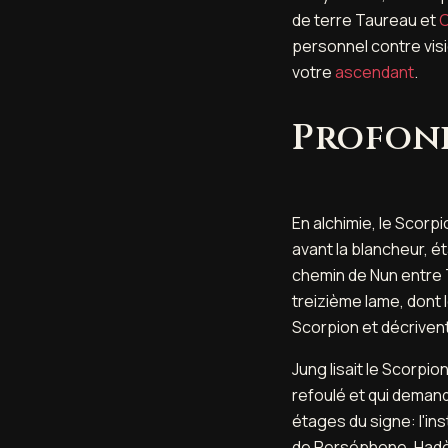
de terre Taureau et
C
personnel contre visi
votre
ascendant
.
Profon
En alchimie, le Scorp
avant la blancheur, ét
chemin de Nun entre 
treizième lame, dont 
Scorpion et décrivent 
Jung lisait le Scorpi
refoulé et qui demand
étages du signe: l'ins
de Perséphone, Hadès,