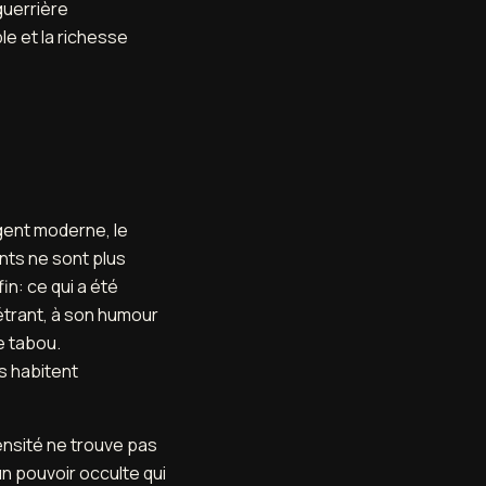
guerrière
le et la richesse
ent moderne, le
nts ne sont plus
n: ce qui a été
étrant, à son humour
le tabou.
s habitent
tensité ne trouve pas
 un pouvoir occulte qui