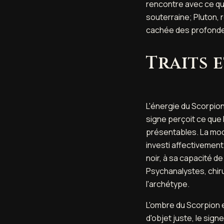
rencontre avec ce qui
souterraine; Pluton, r
cachée des profonde
Traits 
L'énergie du Scorpio
signe perçoit ce que 
présentables. La moda
investi affectivement
noir, à sa capacité de
Psychanalystes, chiru
l'archétype.
L'ombre du Scorpion es
d'objet juste, le sign