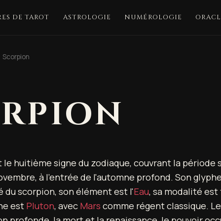
ES DE TAROT
ASTROLOGIE
NUMÉROLOGIE
ORACL
Scorpion
RPION
 le huitième signe du zodiaque, couvrant la période s
ovembre, à l'entrée de l'automne profond. Son glyph
sé du scorpion, son élément est l'
Eau
, sa modalité est
ne est
Pluton
, avec
Mars
comme régent classique. Le
n profonde, la mort et la renaissance, le pouvoir occu