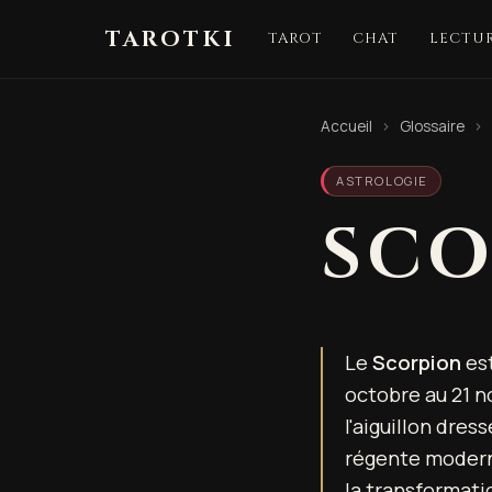
TAROTKI
TAROT
CHAT
LECTUR
Accueil
›
Glossaire
›
ASTROLOGIE
SCO
Le
Scorpion
est
octobre au 21 n
l'aiguillon dres
régente moder
la transformatio