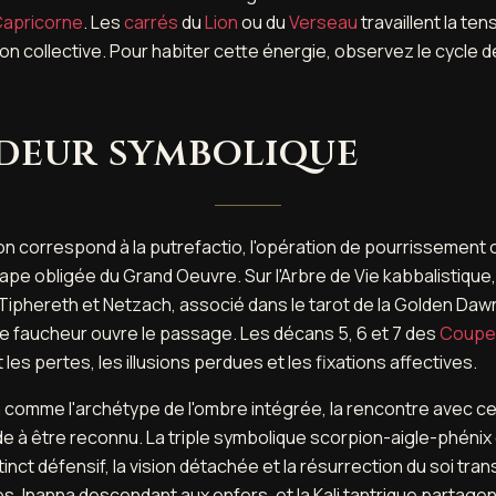
apricorne
. Les
carrés
du
Lion
ou du
Verseau
travaillent la ten
on collective. Pour habiter cette énergie, observez le cycle 
deur symbolique
ion correspond à la putrefactio, l'opération de pourrissement o
ape obligée du Grand Oeuvre. Sur l'Arbre de Vie kabbalistique, 
Tiphereth et Netzach, associé dans le tarot de la Golden Daw
le faucheur ouvre le passage. Les décans 5, 6 et 7 des
Coupe
les pertes, les illusions perdues et les fixations affectives.
on comme l'archétype de l'ombre intégrée, la rencontre avec ce
e à être reconnu. La triple symbolique scorpion-aigle-phénix d
tinct défensif, la vision détachée et la résurrection du soi tra
 Inanna descendant aux enfers, et la Kali tantrique partagen