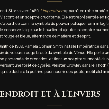
conti-Sforza vers 1450,
L'Imperatrice
apparaît en robe brodée 
s Visconti et un sceptre cruciforme. Elle est représentée en f
t d'abord lue comme symbole du pouvoir politique féminin légit
cle conserve l'aigle sur le bouclier et ajoute un sceptre surmo
st rouge et bleue, alternance de matière et d'esprit.
mith de 1909, Pamela Colman Smith installe l'Impératrice dan
uin de velours rouge brodé du symbole de Vénus. Elle porte 
obe parsemée de grenades, et tient un sceptre surmonté d'un 
aversant une forêt de cyprès. Aleister Crowley dans le Thoth (
qui se déchire la poitrine pour nourrir ses petits, motif alchim
'endroit et à l'envers