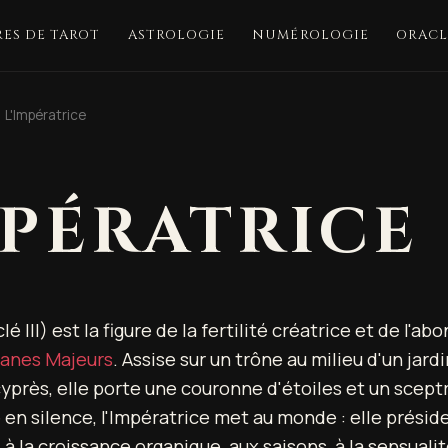
ES DE TAROT
ASTROLOGIE
NUMÉROLOGIE
ORACL
L'Impératrice
MPÉRATRICE
lé III) est la figure de la fertilité créatrice et de l'
canes Majeurs
. Assise sur un trône au milieu d'un jard
cyprès, elle porte une couronne d'étoiles et un scept
en silence, l'Impératrice met au monde : elle préside
 la croissance organique, aux saisons, à la sensualit