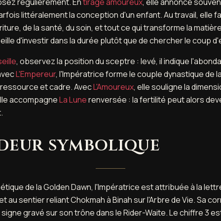
osez régulièrement. En
tirage amoureux
, elle annonce souven
, parfois littéralement la conception d'un enfant. Au travail, elle
rriture, de la santé, du soin, et tout ce qui transforme la matiè
eille d'investir dans la durée plutôt que de chercher le coup d'
eille
, observez la position du sceptre : levé, il indique l'abond
 avec
L'Empereur
, l'Impératrice forme le couple dynastique de la
, ressource et cadre. Avec
L'Amoureux
, elle souligne la dimensi
elle accompagne
La Lune
renversée : la fertilité peut alors dev
.
deur symbolique
tique de la Golden Dawn, l'Impératrice est attribuée à la lett
, et au sentier reliant Chokmah à Binah sur l'Arbre de Vie. Sa 
 signe gravé sur son trône dans le Rider-Waite. Le chiffre 3 e