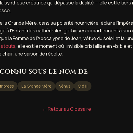
 la synthèse créatrice qui dépasse la dualité — elle est le tiers
esse.
 la Grande Mère, dans sa polarité nourricière, éclaire l'Impéra
ierge à l'Enfant des cathédrales gothiques appartiennent à so
ue la Femme de l'Apocalypse de Jean, vêtue du soleil et la lun
s
atouts
, elle est le moment où l'invisible cristallise en visible e
e chair, une saison de récolte.
connu sous le nom de
Empress
La Grande Mère
Vénus
Clé III
← Retour au Glossaire