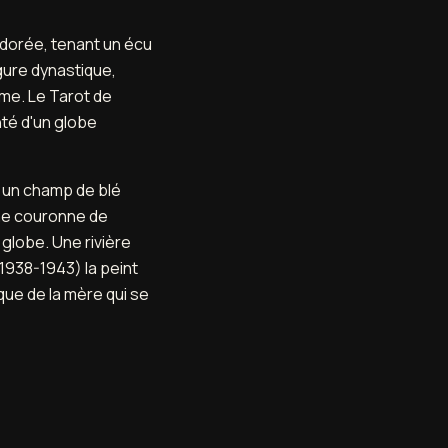
dorée, tenant un écu
igure dynastique,
ime. Le Tarot de
nté d'un globe
s un champ de blé
une couronne de
globe. Une rivière
1938-1943) la peint
ique de la mère qui se