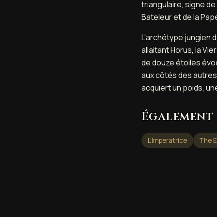
triangulaire, signe de
Bateleur et de la Pap
L'archétype jungien de
allaitant Horus, la V
de douze étoiles évoq
aux côtés des autre
acquiert un poids, un
Également 
L'Imperatrice
The 