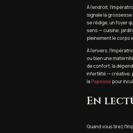
À l'endroit, l'Impérat
signale la grossesse a
se rédige, un foyer qui
sens — cuisine, jardi
pleinement le corps et
À l'envers, l'Impérat
ou bien une maternité
de confort, la dépend
infertilité — créativ
la
Papesse
pour incu
En lect
Quand vous tirez l'Imp