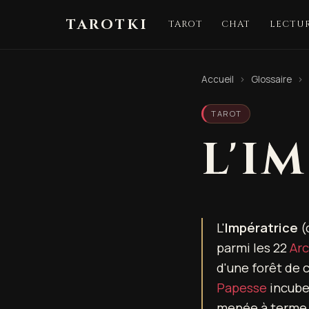
TAROTKI
TAROT
CHAT
LECTUR
Accueil
›
Glossaire
›
TAROT
L'I
L'
Impératrice
(c
parmi les 22
Ar
d'une forêt de 
Papesse
incube 
menée à terme, à