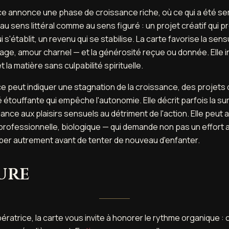
rice annonce une phase de croissance riche, où ce qui a été sem
u sens littéral comme au sens figuré : un projet créatif qui pre
 s'établit, un revenu qui se stabilise. La carte favorise la sensua
nage, amour charnel — et la générosité reçue ou donnée. Elle in
 la matière sans culpabilité spirituelle.
rice peut indiquer une stagnation de la croissance, des projets 
 étouffante qui empêche l'autonomie. Elle décrit parfois la sur
ance aux plaisirs sensuels au détriment de l'action. Elle peut 
e, professionnelle, biologique — qui demande non pas un effort 
ber autrement avant de tenter de nouveau d'enfanter.
ure
ératrice, la carte vous invite à honorer le rythme organique : 