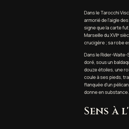
Dans le Tarocchi Vis
armorié de l'aigle de
signe que la carte fu
Marseille du XVIIᵉ siè
crucigère ; sa robe e
Dans le Rider-Waite-S
doré, sous un baldaq
douze étoiles, une r
coule à ses pieds, tr
flanquée d'un pélican 
donne en substance.
Sens à l