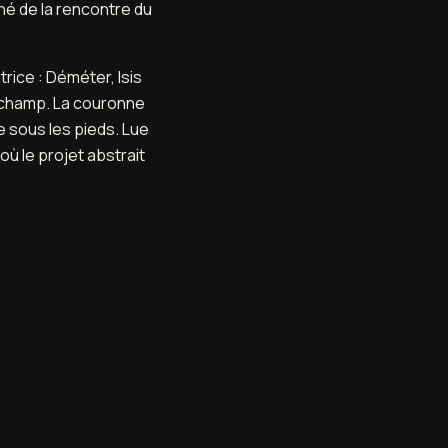
 né de la rencontre du
trice : Déméter, Isis
n champ. La couronne
e sous les pieds. Lue
t où le projet abstrait