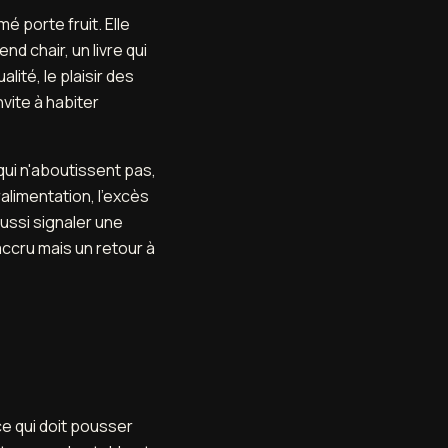
é porte fruit. Elle
nd chair, un livre qui
lité, le plaisir des
vite à habiter
qui n'aboutissent pas,
alimentation, l'excès
aussi signaler une
accru mais un retour à
ce qui doit pousser