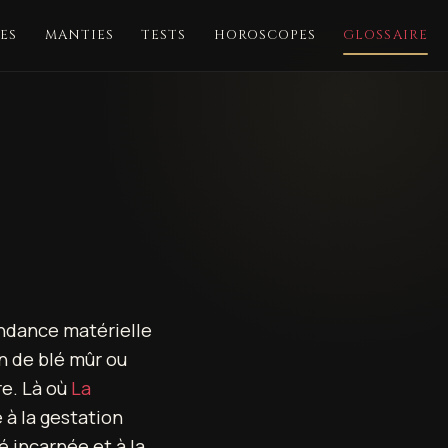
ES
MANTIES
TESTS
HOROSCOPES
GLOSSAIRE
abondance matérielle
in de blé mûr ou
re. Là où
La
 à la gestation
é incarnée et à la