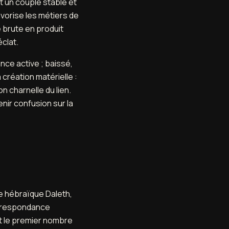
t un couple stable et
 favorise les métiers de
re brute en produit
éclat.
ance active ; baissé,
 création matérielle :
on charnelle du lien.
enir confusion sur la
re hébraïque Daleth,
correspondance
st le premier nombre