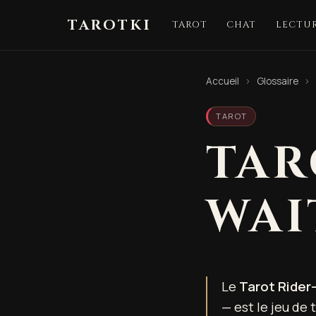
TAROTKI
TAROT
CHAT
LECTUR
Accueil
›
Glossaire
›
TAROT
TAR
WAI
Le
Tarot Rider
— est le jeu de 