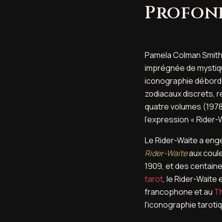
Profon
Pamela Colman Smith 
imprégnée de mystiqu
iconographie déborde 
zodiacaux discrets, 
quatre volumes (1978-
l'expression « Rider-
Le Rider-Waite a en
Rider-Waite
aux coule
1909, et des centaines
tarot
, le Rider-Waite
francophone et au
T
l'iconographie taroti