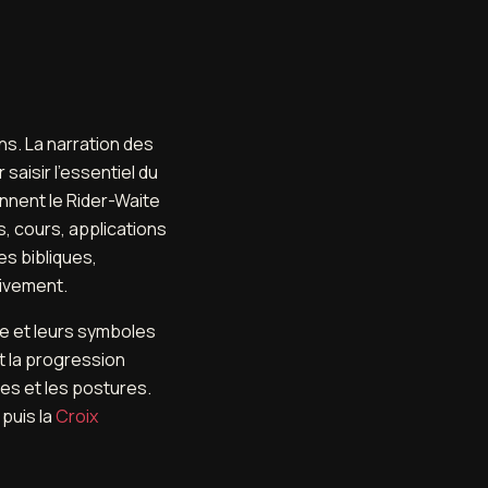
s. La narration des
saisir l'essentiel du
nnent le Rider-Waite
s, cours, applications
s bibliques,
sivement.
e et leurs symboles
t la progression
es et les postures.
puis la
Croix