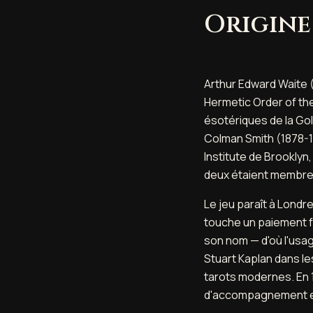
Origine
Arthur Edward Waite 
Hermetic Order of th
ésotériques de la Gol
Colman Smith (1878-1
Institute de Brooklyn
deux étaient membres
Le jeu paraît à Lond
touche un paiement fo
son nom — d'où l'usag
Stuart Kaplan dans le
tarots modernes. En 
d'accompagnement et