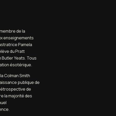
n membre de la
 aux enseignements
lustratrice Pamela
lève du Pratt
m Butler Yeats. Tous
ation ésotérique.
ela Colman Smith
naissance publique de
 rétrospective de
re la majorité des
nuel
ence.