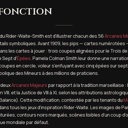
 fonction
du Rider-Waite-Smith est d'illustrer chacun des 56
Arcanes M
étails symboliques. Avant 1909, les pips — cartes numérotées 
s les cartes à jouer : trois coupes alignées pour le Trois d
 Sept d'
Épées
. Pamela Colman Smith leur donne une narration
coupes en cercle, voleur s'enfuyant avec cinq épées sur sept.
bolique des Mineurs à des millions de praticiens.
é deux
Arcanes Majeurs
par rapport à la tradition marseillaise :
on VIII, et la Justice de VIII à XI, selon les attributions astrolo
-Balance). Cette modification, contestée par les tenants du
Ma
dans tous les jeux d'inspiration Rider-Waite. Les images de 
aturées, contours noirs marqués, scènes lisibles d'un coup d
que mondiale par défaut.