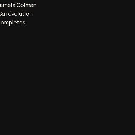
e Pamela Colman
Sa révolution
complètes,