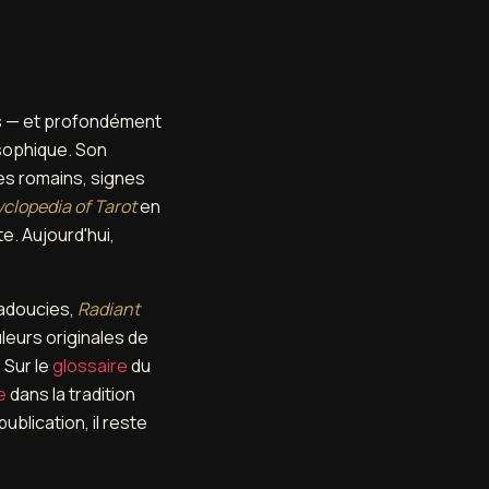
es — et profondément
sophique. Son
res romains, signes
clopedia of Tarot
en
e. Aujourd'hui,
adoucies,
Radiant
leurs originales de
 Sur le
glossaire
du
e
dans la tradition
ublication, il reste