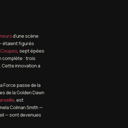
ineurs
d'une scène
— étaient figurés
e
Coupes
, sept épées
 complète : trois
 Cette innovation a
 la Force passe de la
giques de la Golden Dawn
rseille
, est
Pamela Colman Smith —
'œil — sont devenues