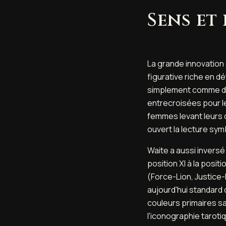
Sens et
La grande innovation 
figurative riche en d
simplement comme dan
entrecroisées pour le
femmes levant leurs 
ouvert la lecture sym
Waite a aussi invers
position XI à la positi
(Force-Lion, Justice
aujourd'hui standard 
couleurs primaires s
l'iconographie taroti