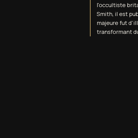
l'occultiste bri
Smith, il est p
majeure fut d'il
transformant du