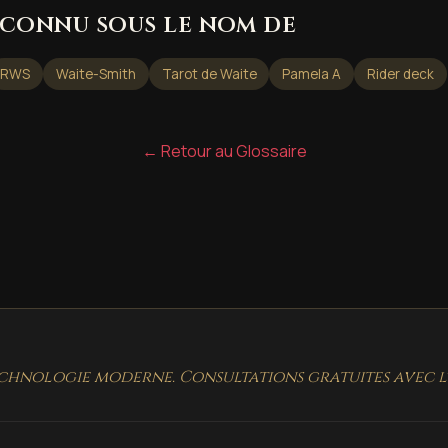
connu sous le nom de
RWS
Waite-Smith
Tarot de Waite
Pamela A
Rider deck
← Retour au Glossaire
chnologie moderne. Consultations gratuites avec l'i