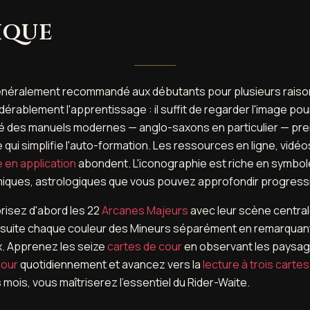
ique
énéralement recommandé aux débutants pour plusieurs raison
dérablement l'apprentissage : il suffit de regarder l'image pour 
ité des manuels modernes — anglo-saxons en particulier — pre
ui simplifie l'auto-formation. Les ressources en ligne, vidéo
 en application
abondent. L'iconographie est riche en symbole
imiques, astrologiques que vous pouvez approfondir progres
risez d'abord les 22
Arcanes Majeurs
avec leur scène central
 ensuite chaque couleur des Mineurs séparément en remarquan
ix. Apprenez les seize
cartes de cour
en observant les paysag
jour
quotidiennement et avancez vers la
lecture à trois cartes
 mois, vous maîtriserez l'essentiel du Rider-Waite.