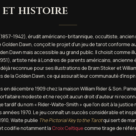
 et histoire
(1857-1942), érudit américano-britannique, occultiste, ancie
e Golden Dawn, conçoit le projet d'un jeu de tarot conforme
den Dawn mais accessible au grand public. Il choisit comme il
951), artiste née à Londres de parents américains, ancienne é
, déjà reconnue pour ses illustrations de Bram Stoker et Willia
 de la Golden Dawn, ce qui assurait leur communauté d'inspir
res en décembre 1909 chez la maison William Rider & Son. Pam
rfaitaire modeste et ne reçoit aucun droit d'auteur ni recon
e tardif du nom « Rider-Waite-Smith » que l'on doit à la justice
s années 1970. Le jeu connaît un succès considérable et inspi
1910, Waite publie
The Pictorial Key to the Tarot
qui sert de ma
 codifie notamment la
Croix Celtique
comme tirage de référ