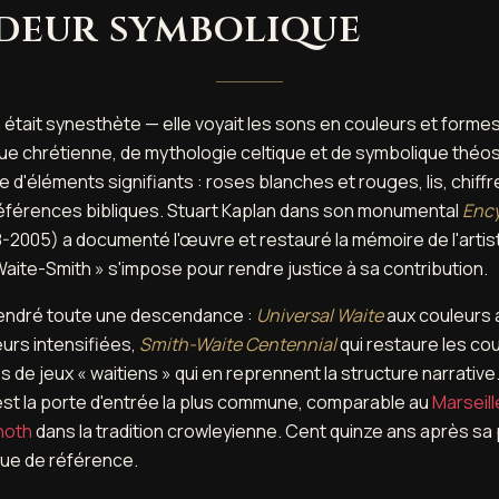
deur symbolique
était synesthète — elle voyait les sons en couleurs et form
e chrétienne, de mythologie celtique et de symbolique théo
d'éléments signifiants : roses blanches et rouges, lis, chiff
références bibliques. Stuart Kaplan dans son monumental
Ency
2005) a documenté l'œuvre et restauré la mémoire de l'artist
Waite-Smith » s'impose pour rendre justice à sa contribution.
gendré toute une descendance :
Universal Waite
aux couleurs 
urs intensifiées,
Smith-Waite Centennial
qui restaure les cou
 de jeux « waitiens » qui en reprennent la structure narrative.
 est la porte d'entrée la plus commune, comparable au
Marseill
hoth
dans la tradition crowleyienne. Cent quinze ans après sa p
que de référence.