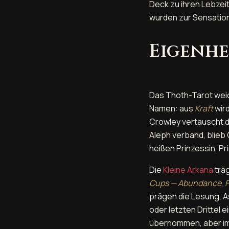
Deck zu ihren Lebzeit
wurden zur Sensatio
Eigenhe
Das Thoth-Tarot weic
Namen: aus
Kraft
wir
Crowley vertauscht 
Aleph verband, blieb 
heißen Prinzessin, Pri
Die
Kleine Arkana
träg
Cups — Abundance
,
F
prägen die Lesung. A
oder letzten Drittel
übernommen, aber im 