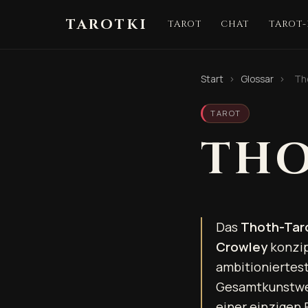
TAROTKI
TAROT
CHAT
TAROT
Start
›
Glossar
›
Th
TAROT
THO
Das
Thoth-Tar
Crowley
konzip
ambitioniertes
Gesamtkunstwer
einer einzigen 