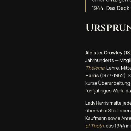
1944. Das Deck 
Ursprun
Aleister Crowley
(18
Jahrhunderts — Mitg
Thelema
-Lehre. Mitt
Harris
(1877-1962). S
kurze Überarbeitung
fünfjähriges Werk, d
Lady Harris malte jed
übernahm Stilelemen
Kaufmann sowie Anreg
of Thoth
, das 1944 i