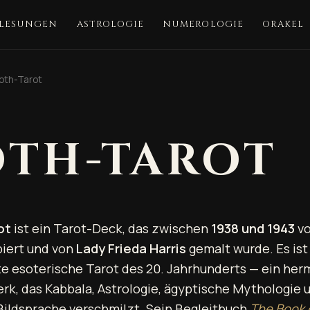
-LESUNGEN
ASTROLOGIE
NUMEROLOGIE
ORAKEL
oth-Tarot
TH-TAROT
ot
ist ein Tarot-Deck, das zwischen
1938 und 1943
v
iert und von
Lady Frieda Harris
gemalt wurde. Es ist
te esoterische Tarot des 20. Jahrhunderts — ein her
k, das Kabbala, Astrologie, ägyptische Mythologie 
Bildsprache verschmilzt. Sein Begleitbuch
The Book 