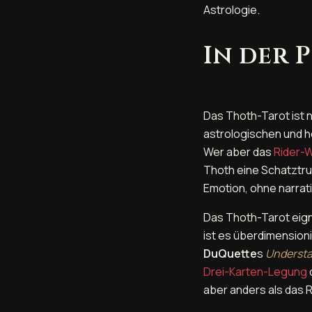
Astrologie.
In der 
Das Thoth-Tarot ist 
astrologischen und h
Wer aber das
Rider-
Thoth eine Schatztruh
Emotion, ohne narrat
Das Thoth-Tarot eigne
ist es überdimension
DuQuette
s
Understa
Drei-Karten-Legung
aber anders als das R