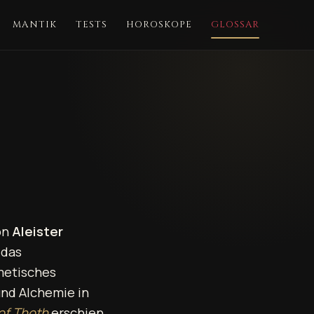
MANTIK
TESTS
HOROSKOPE
GLOSSAR
on
Aleister
 das
metisches
und Alchemie in
of Thoth
erschien