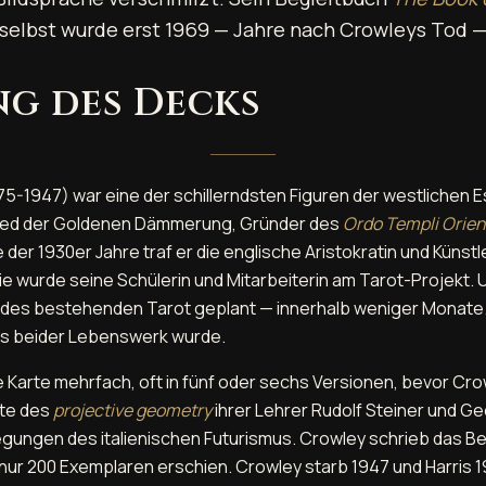
selbst wurde erst 1969 — Jahre nach Crowleys Tod —
g des Decks
75-1947) war eine der schillerndsten Figuren der westlichen E
lied der Goldenen Dämmerung, Gründer des
Ordo Templi Orien
e der 1930er Jahre traf er die englische Aristokratin und Künstl
ie wurde seine Schülerin und Mitarbeiterin am Tarot-Projekt. 
 des bestehenden Tarot geplant — innerhalb weniger Monate.
as beider Lebenswerk wurde.
e Karte mehrfach, oft in fünf oder sechs Versionen, bevor Cr
te des
projective geometry
ihrer Lehrer Rudolf Steiner und 
ungen des italienischen Futurismus. Crowley schrieb das B
n nur 200 Exemplaren erschien. Crowley starb 1947 und Harris 