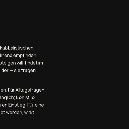
kabbalistischen,
wirrend empfinden.
teigen will, findet im
lder — sie tragen
gen. Für Alltagsfragen
änglich;
Lon Milo
ren Einstieg. Für eine
et werden, wirkt