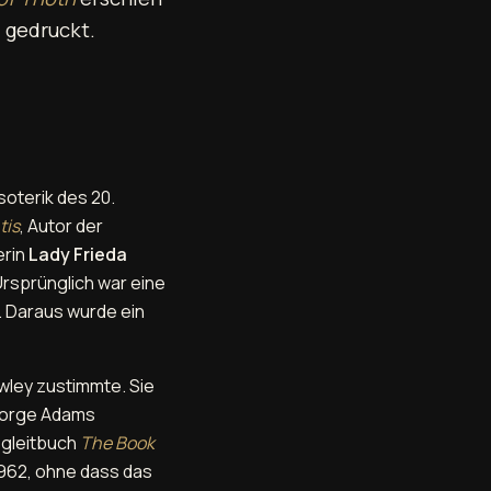
 gedruckt.
soterik des 20.
tis
, Autor der
erin
Lady Frieda
Ursprünglich war eine
 Daraus wurde ein
owley zustimmte. Sie
George Adams
egleitbuch
The Book
1962, ohne dass das