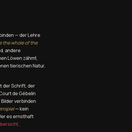
binden — der Lehre
e the whole of the
nd, andere
einen Löwen zähmt,
nen tierischen Natur,
 der Schrift, der
 Court de Gébelin
 Bilder verbinden
enspiel
— kein
er es ernsthaft
bersicht
.