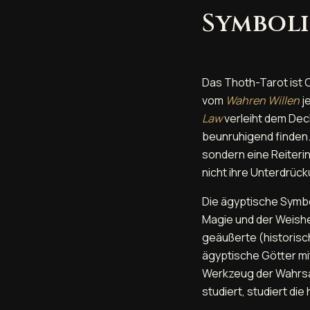
Symboli
Das Thoth-Tarot ist 
vom
Wahren Willen
j
Law
verleiht dem Dec
beunruhigend finden.
sondern eine Reiterin
nicht ihre Unterdrück
Die ägyptische Symbo
Magie und der Weishei
geäußerte (historisc
ägyptische Götter mi
Werkzeug der Wahrsag
studiert, studiert di