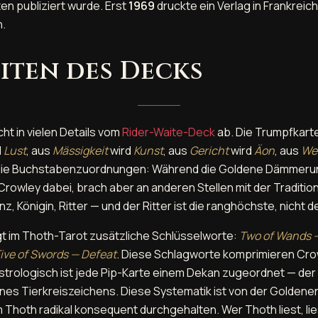
en publiziert wurde. Erst
1969
druckte ein Verlag in Frankreich
n.
iten des Decks
ht in vielen Details vom
Rider-Waite-Deck
ab. Die Trumpfkarte
d
Lust
, aus
Mässigkeit
wird
Kunst
, aus
Gericht
wird
Äon
, aus
We
die Buchstabenzuordnungen: Während die Goldene Dämmerun
Crowley dabei, brach aber an anderen Stellen mit der Tradition
nz, Königin, Ritter — und der Ritter ist die ranghöchste, nicht d
t im Thoth-Tarot zusätzliche Schlüsselworte:
Two of Wands 
ive of Swords — Defeat
. Diese Schlagworte komprimieren Cr
strologisch ist jede Pip-Karte einem Dekan zugeordnet — der 
 eines Tierkreiszeichens. Diese Systematik ist von der Golde
Thoth radikal konsequent durchgehalten. Wer Thoth liest, li