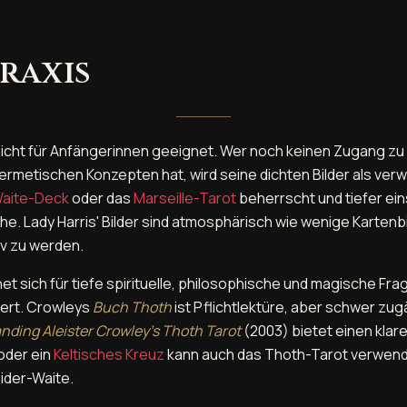
Praxis
nicht für Anfängerinnen geeignet. Wer noch keinen Zugang zu 
ermetischen Konzepten hat, wird seine dichten Bilder als ver
Waite-Deck
oder das
Marseille-Tarot
beherrscht und tiefer eins
e. Lady Harris' Bilder sind atmosphärisch wie wenige Kartenbi
iv zu werden.
t sich für tiefe spirituelle, philosophische und magische Fra
iert. Crowleys
Buch Thoth
ist Pflichtlektüre, aber schwer zug
nding Aleister Crowley's Thoth Tarot
(2003) bietet einen klare
oder ein
Keltisches Kreuz
kann auch das Thoth-Tarot verwend
ider-Waite.