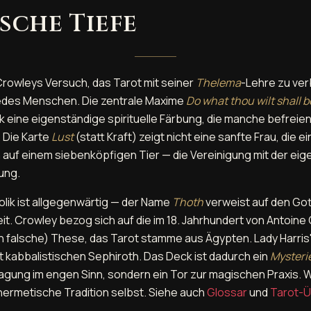
sche Tiefe
Crowleys Versuch, das Tarot mit seiner
Thelema
-Lehre zu ver
edes Menschen. Die zentrale Maxime
Do what thou wilt shall b
k eine eigenständige spirituelle Färbung, die manche befreie
 Die Karte
Lust
(statt Kraft) zeigt nicht eine sanfte Frau, die 
 auf einem siebenköpfigen Tier — die Vereinigung mit der eige
ung.
lik ist allgegenwärtig — der Name
Thoth
verweist auf den Gott
t. Crowley bezog sich auf die im 18. Jahrhundert von Antoine
h falsche) These, das Tarot stamme aus Ägypten. Lady Harris'
t kabbalistischen Sephiroth. Das Deck ist dadurch ein
Mysteri
ung im engen Sinn, sondern ein Tor zur magischen Praxis. W
e hermetische Tradition selbst. Siehe auch
Glossar
und
Tarot-Ü