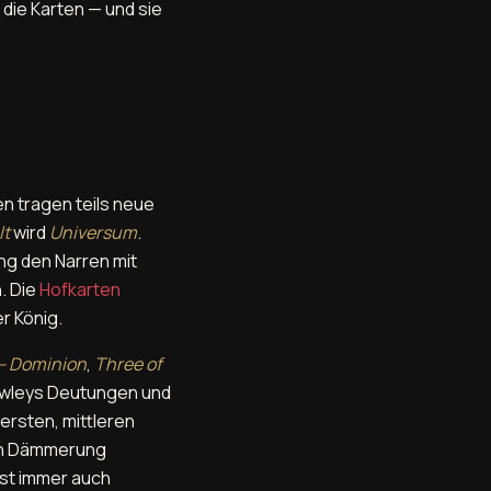
 die Karten — und sie
n tragen teils neue
lt
wird
Universum
.
g den Narren mit
. Die
Hofkarten
er König.
— Dominion
,
Three of
owleys Deutungen und
ersten, mittleren
nen Dämmerung
est immer auch