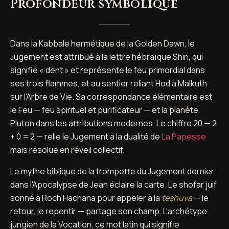
Profondeur symbolique
Dans la Kabbale hermétique de la Golden Dawn, le
Jugement est attribué à la lettre hébraïque Shin, qui
signifie « dent » et représente le feu primordial dans
ses trois flammes, et au sentier reliant Hod à Malkuth
sur l'Arbre de Vie. Sa correspondance élémentaire est
le Feu — feu spirituel et purificateur — et la planète
Pluton dans les attributions modernes. Le chiffre 20 — 2
+ 0 = 2 — relie le Jugement à la dualité de
La Papesse
mais résolue en réveil collectif.
Le mythe biblique de la trompette du Jugement dernier
dans l'Apocalypse de Jean éclaire la carte. Le shofar juif
sonné à Roch Hachana pour appeler à la
teshuva
— le
retour, le repentir — partage son champ. L'archétype
jungien de la Vocation, ce mot latin qui signifie