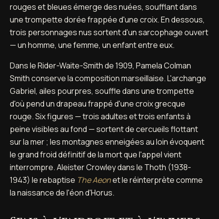
rouges et bleues émerge des nuées, soufflant dans
une trompette dorée frappée d'une croix. En dessous,
trois personnages nus sortent d'un sarcophage ouvert
— un homme, une femme, un enfant entre eux.
Dans le Rider-Waite-Smith de 1909, Pamela Colman
Smith conserve la composition marseillaise. L'archange
Gabriel, ailes pourpres, souffle dans une trompette
d'où pend un drapeau frappé d'une croix grecque
rouge. Six figures — trois adultes et trois enfants à
peine visibles au fond — sortent de cercueils flottant
sur la mer ; les montagnes enneigées au loin évoquent
le grand froid définitif de la mort que l'appel vient
interrompre. Aleister Crowley dans le Thoth (1938-
1943) le rebaptise
The Aeon
et le réinterprète comme
la naissance de l'éon d'Horus.