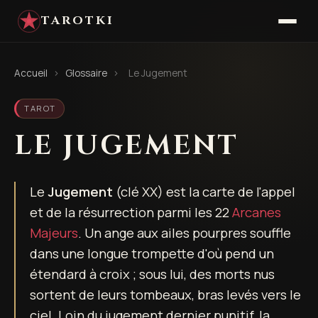
TAROTKI
Accueil
›
Glossaire
›
Le Jugement
TAROT
LE JUGEMENT
Le
Jugement
(clé XX) est la carte de l'appel
et de la résurrection parmi les 22
Arcanes
Majeurs
. Un ange aux ailes pourpres souffle
dans une longue trompette d'où pend un
étendard à croix ; sous lui, des morts nus
sortent de leurs tombeaux, bras levés vers le
ciel. Loin du jugement dernier punitif, la