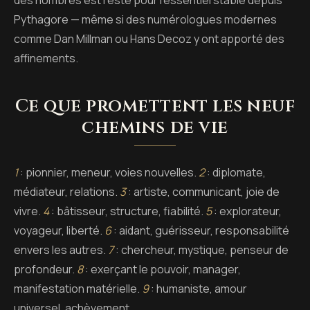
Pythagore — même si des numérologues modernes
comme Dan Millman ou Hans Decoz y ont apporté des
affinements.
Ce que promettent les neuf
chemins de vie
1
: pionnier, meneur, voies nouvelles.
2
: diplomate,
médiateur, relations.
3
: artiste, communicant, joie de
vivre.
4
: bâtisseur, structure, fiabilité.
5
: explorateur,
voyageur, liberté.
6
: aidant, guérisseur, responsabilité
envers les autres.
7
: chercheur, mystique, penseur de
profondeur.
8
: exerçant le pouvoir, manager,
manifestation matérielle.
9
: humaniste, amour
universel, achèvement.