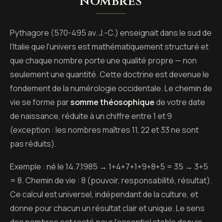
nombres
Pythagore (570-495 av. J.-C.) enseignait dans le sud de
l'Italie que l'univers est mathématiquement structuré et
que chaque nombre porte une qualité propre — non
seulement une quantité. Cette doctrine est devenue le
fondement de la numérologie occidentale. Le chemin de
vie se forme par
somme théosophique
de votre date
de naissance, réduite à un chiffre entre 1 et 9
(exception : les nombres maîtres 11, 22 et 33 ne sont
pas réduits).
Exemple : né le 14.7.1985 → 1+4+7+1+9+8+5 = 35 → 3+5
= 8. Chemin de vie : 8 (pouvoir, responsabilité, résultat).
Ce calcul est universel, indépendant de la culture, et
donne pour chacun un résultat clair et unique. Le sens
des nombres est resté pour l'essentiel stable depuis