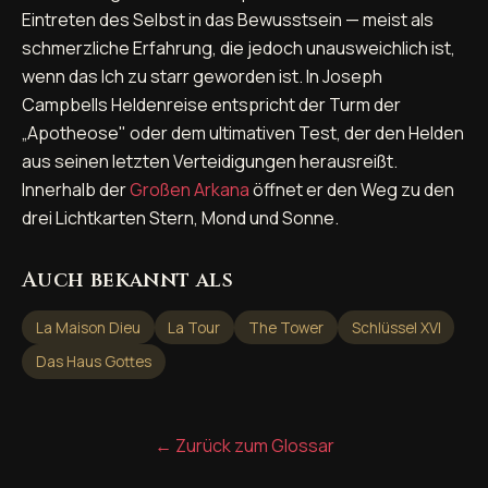
Eintreten des Selbst in das Bewusstsein — meist als
schmerzliche Erfahrung, die jedoch unausweichlich ist,
wenn das Ich zu starr geworden ist. In Joseph
Campbells Heldenreise entspricht der Turm der
„Apotheose" oder dem ultimativen Test, der den Helden
aus seinen letzten Verteidigungen herausreißt.
Innerhalb der
Großen Arkana
öffnet er den Weg zu den
drei Lichtkarten Stern, Mond und Sonne.
Auch bekannt als
La Maison Dieu
La Tour
The Tower
Schlüssel XVI
Das Haus Gottes
← Zurück zum Glossar