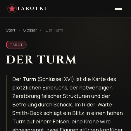
TAROTKI
Start
›
Glossar
›
Der Turm
TAROT
DER TURM
Der
Turm
(Schlüssel XVI) ist die Karte des
plötzlichen Einbruchs, der notwendigen
Zerstörung falscher Strukturen und der
Befreiung durch Schock. Im Rider-Waite-
Smith-Deck schlägt ein Blitz in einen hohen
Turm auf einem Felsen, eine Krone wird
abgesprengt, zwei Figuren stürzen kopfüber