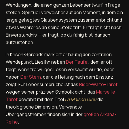
Wendungen, die einen ganzen Lebensentwurf in Frage
stellen. Spirituell verweist er auf den Moment, in dem ein
lange gehegtes Glaubenssystem zusammenbricht und
etwas Wahreres an seine Stelle tritt. Er fragt nicht nach
Einverständnis — er fragt, ob du fähig bist, danach
aufzustehen.
In Krisen-Spreads markiert er häufig den zentralen
Wendepunkt. Lies ihn neben
Der Teufel
, dem er oft
folgt, wenn freiwilliges Lösen versäumt wurde, oder
neben
Der Stern
, der die Heilung nach dem Einsturz
zeigt. Für Lebensumbrüche ist das
Rider-Waite-Tarot
wegen seiner präzisen Symbolik dicht; das
Marseille-
Tarot
bewahrt mit dem Titel
La Maison Dieu
die
theologische Dimension. Verwandte
Übergangsthemen finden sich in der
großen Arkana-
Reihe
.