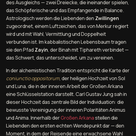
des Ausgleichs — zwei Dreiecke, die ineinander spielen,
das Schöpferische und das Empfangende in Balance.
Astrologisch werden die Liebenden den
Zwillingen
zugeordnet, einem Luftzeichen, das von Merkur regiert
wird und mit Wahl, Vermittlung und Doppelheit
verbunden ist. Im kabbalistischen Lebensbaum tragen
sie den Pfad
Zayin
, der Binah mit Tiphareth verbindet —
das Schwert, das unterscheidet, um zu vereinen.
In der alchemistischen Tradition entspricht die Karte der
coniunctio oppositorum
, der heiligen Hochzeit von Sol
und Luna, die in der inneren Arbeit der Großen Arkana
eine Schlüsselstation darstellt. Carl Gustav Jung sah in
dieser Hochzeit das zentrale Bild der Individuation: die
bewusste Vereinigung der inneren Polaritäten Animus
und Anima. Innerhalb der
Großen Arkana
stellen die
Liebenden den ersten echten Wendepunkt dar — den
Moment, in dem der Reisende eine erwachsene Wahl