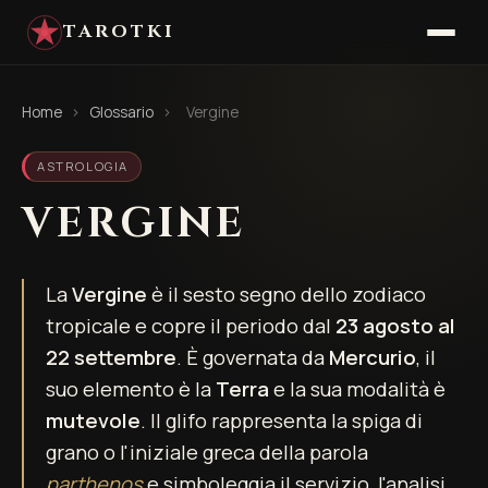
TAROTKI
Home
›
Glossario
›
Vergine
ASTROLOGIA
VERGINE
La
Vergine
è il sesto segno dello zodiaco
tropicale e copre il periodo dal
23 agosto al
22 settembre
. È governata da
Mercurio
, il
suo elemento è la
Terra
e la sua modalità è
mutevole
. Il glifo rappresenta la spiga di
grano o l'iniziale greca della parola
parthenos
e simboleggia il servizio, l'analisi