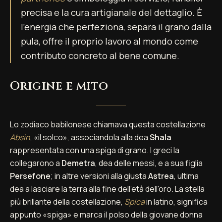
precisa e la cura artigianale del dettaglio. È
l'energia che perfeziona, separa il grano dalla
pula, offre il proprio lavoro al mondo come
contributo concreto al bene comune.
Origine e mito
Lo zodiaco babilonese chiamava questa costellazione
Absin
, «il solco», associandola alla dea
Shala
rappresentata con una spiga di grano. I greci la
collegarono a
Demetra
, dea delle messi, e a sua figlia
Persefone
; in altre versioni alla giusta
Astrea
, ultima
dea a lasciare la terra alla fine dell'età dell'oro. La stella
più brillante della costellazione,
Spica
in latino, significa
appunto «spiga» e marca il polso della giovane donna