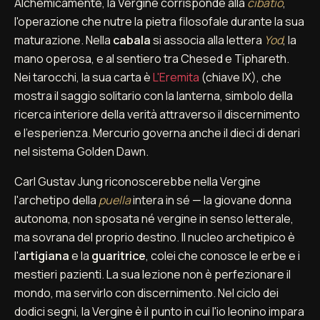
Alchemicamente, la Vergine corrisponde alla
cibatio
,
l'operazione che nutre la pietra filosofale durante la sua
maturazione. Nella
cabala
si associa alla lettera
Yod
, la
mano operosa, e al sentiero tra Chesed e Tiphareth.
Nei tarocchi, la sua carta è
L'Eremita
(chiave IX), che
mostra il saggio solitario con la lanterna, simbolo della
ricerca interiore della verità attraverso il discernimento
e l'esperienza. Mercurio governa anche il dieci di denari
nel sistema Golden Dawn.
Carl Gustav Jung riconoscerebbe nella Vergine
l'archetipo della
puella
intera in sé — la giovane donna
autonoma, non sposata né vergine in senso letterale,
ma sovrana del proprio destino. Il nucleo archetipico è
l'
artigiana
e la
guaritrice
, colei che conosce le erbe e i
mestieri pazienti. La sua lezione non è perfezionare il
mondo, ma servirlo con discernimento. Nel ciclo dei
dodici segni, la Vergine è il punto in cui l'io leonino impara