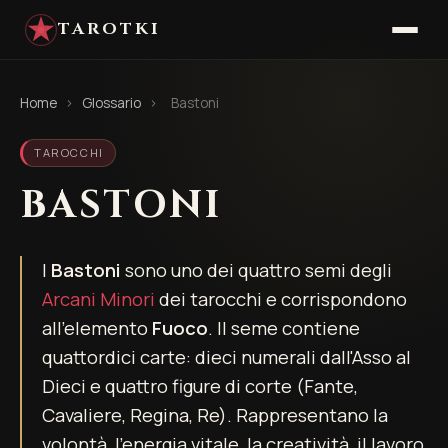
TAROTKI
Home
›
Glossario
›
Bastoni
TAROCCHI
BASTONI
I
Bastoni
sono uno dei quattro semi degli
Arcani Minori
dei tarocchi e corrispondono
all'elemento
Fuoco
. Il seme contiene
quattordici carte: dieci numerali dall'Asso al
Dieci e quattro figure di corte (Fante,
Cavaliere, Regina, Re). Rappresentano la
volontà, l'energia vitale, la creatività, il lavoro