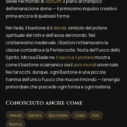
siede nel mondo di
Atziluth
, il piano archetipico
dell'emanazione divina — il primissimo impulso creativo
prima ancora di qualsiasi forma.
Nei Veda, il bastone è il
danda
, simbolo del potere
spirituale del rishi e dell'asse del mondo. Nel
cristianesimo medievale, i Bastoni richiamavano la
classe contadina e la Pentecoste, festa del Fuoco dello
Spirito. Mircea Eliade ne
Il sacro e il profano
mostra
come il bastone sciamanico sia il
axis mundi
universale.
Nei tarocchi, dunque, ogni Bastone è una piccola
fiamma dell'unico Fuoco che muove il mondo — l'energia
primordiale che precede ogni forma e ogni materia.
Conosciuto anche come
Wands
Batons
Bacchette
Clubs
Fiori
Bastos