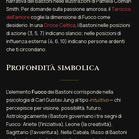
narrativa dei Bastoni nelle illustrazioni di Pamela Colman
Smith. Per domande sulla passione amorosa, il
Tarocco
dell'amore
coglie la dimensione di Fuoco come
desiderio. In una
Croce Celtica
, i Bastoni nelle posizioni
di azione (3, 5, 7) indicano slancio; nelle posizioni di
influenza esterna (4, 6, 10) indicano persone ardenti
che ti circondano.
Profondità simbolica
L'elemento
Fuoco
dei Bastoni corrisponde nella
psicologia di Carl Gustav Jung al tipo
intuitivo
— chi
percepisce per visione, possibilità, futuro.
Astrologicamente i Bastoni governano i tre segni di
Fuoco: Ariete (l'iniziativa), Leone (la creatività),
Sagittario (l'avventura). Nella Cabala, l'Asso di Bastoni