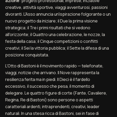
azione
: progetti professionali, imprese, iniziative
creative, attività sportive, viaggi avventurosi, passioni
divoranti. L'Asso annuncia un'ispirazione folgorante o un
nuovo progetto da iniziare; il Due la prima visione
strategica; il Tre i primi risultati che si vedono
all'orizzonte; il Quattro una celebrazione, le nozze, la
festa della casa; il Cinque competizioni o conflitti
creativi; il Sei la vittoria pubblica; il Sette la difesa di una
posizione conquistata.
L'Otto di Bastoni è il movimento rapido — telefonate,
viaggi, notizie che arrivano. Il Nove rappresenta la
resilienza ferita ma in piedi. Il Dieci è il fardello
eccessivo, il successo che pesa, il momento di
delegare. Le quattro figure di corte (Fante, Cavaliere,
Regina, Re di Bastoni) sono persone o aspetti
caratteriali ardenti, intraprendenti, creativi, leader
naturali. In una stesa ricca di Bastoni, sei in fase di