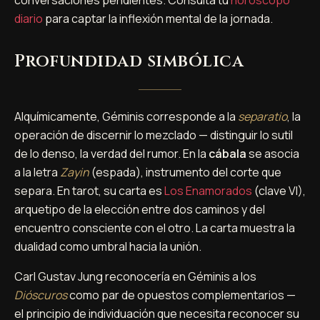
diario
para captar la inflexión mental de la jornada.
Profundidad simbólica
Alquímicamente, Géminis corresponde a la
separatio
, la
operación de discernir lo mezclado — distinguir lo sutil
de lo denso, la verdad del rumor. En la
cábala
se asocia
a la letra
Zayin
(espada), instrumento del corte que
separa. En tarot, su carta es
Los Enamorados
(clave VI),
arquetipo de la elección entre dos caminos y del
encuentro consciente con el otro. La carta muestra la
dualidad como umbral hacia la unión.
Carl Gustav Jung reconocería en Géminis a los
Dióscuros
como par de opuestos complementarios —
el principio de individuación que necesita reconocer su