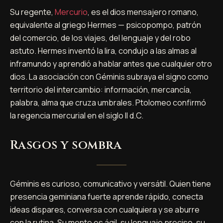
Su regente,
Mercurio
, es el dios mensajero romano,
equivalente al griego Hermes — psicopompo, patrón
del comercio, de los viajes, del lenguaje y del robo
astuto. Hermes inventó la lira, condujo a las almas al
inframundo y aprendió a hablar antes que cualquier otro
dios. La asociación con Géminis subraya el signo como
territorio del intercambio: información, mercancía,
palabra, alma que cruza umbrales. Ptolomeo confirmó
la regencia mercurial en el siglo II d.C.
Rasgos y sombra
Géminis es curioso, comunicativo y versátil. Quien tiene
presencia geminiana fuerte aprende rápido, conecta
ideas dispares, conversa con cualquiera y se aburre
con la rutina. Su mente es ágil, su lenguaje preciso, su