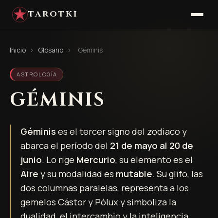
TAROTKI
Inicio
›
Glosario
›
Géminis
ASTROLOGÍA
GÉMINIS
Géminis
es el tercer signo del zodiaco y
abarca el período del
21 de mayo al 20 de
junio
. Lo rige
Mercurio
, su elemento es el
Aire
y su modalidad es
mutable
. Su glifo, las
dos columnas paralelas, representa a los
gemelos Cástor y Pólux y simboliza la
dualidad, el intercambio y la inteligencia