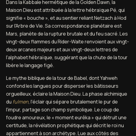
Dans la Kabbale hermétique de la Golden Dawn, la
Maison Dieu est attribuée à la lettre hébraïque Pé, qui
signifie « bouche », et au sentier reliant Netzach à Hod
sur l'Arbre de Vie. Sa correspondance planétaire est
Mars, planète de la rupture brutale et du feu sacré. Les
vingt-deux flammes du Rider-Waite renvoient aux vingt-
deux arcanes majeurs et aux vingt-deux lettres de
l'alphabet hébraïque, suggérant que la chute de la tour
libère le langage figé.
Le mythe biblique de la tour de Babel, dont Yahweh
confond les langues pour disperser les bâtisseurs
orgueilleux, éclaire la Maison Dieu. La phase alchimique
du
fulmen
, l'éclair qui sépare brutalement le pur de
l'impur, partage son champ symbolique. Le coup de
foudre amoureux, le « moment eurêka » qui détruit une
certitude, la révélation prophétique qui décrit le roi nu
appartiennent à son archétype. Lue aux côtés des