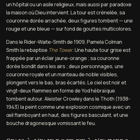
un hôpital ou un asile religieux, mais aussi par paradoxe
la maison où Dieu intervient. La tour est crénelée, sa
couronne dorée arrachée, deux figures tombent — une
rouge et une bleue — sur fond de gouttes multicolores.
Dans le Rider-Waite-Smith de 1909, Pamela Colman
Smith la rebaptise
The Tower
. Une haute tour grise est
frappée par un éclair jaune-orange ; sa couronne
dorée bondit dans les airs ; deux personnages, une
couronne royale et un manteau de noble visibles,
plongent vers le bas, bras écartés. Le ciel est noir et
vingt-deux flammes en forme de Yod hébraïque
tombent autour. Aleister Crowley dans le Thoth (1938-
1943) la peint comme une explosion cosmique avec un
œil flamboyant en haut, des figures basculant, et une
bouche dragonesque vomissant le feu.