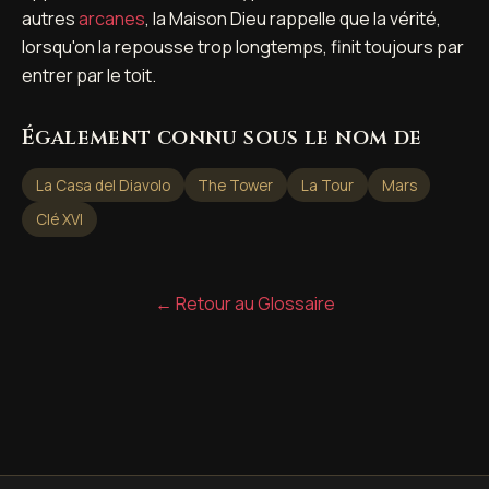
autres
arcanes
, la Maison Dieu rappelle que la vérité,
lorsqu'on la repousse trop longtemps, finit toujours par
entrer par le toit.
Également connu sous le nom de
La Casa del Diavolo
The Tower
La Tour
Mars
Clé XVI
← Retour au Glossaire