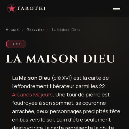
TAROTKI
Accueil
›
Glossaire
›
La Maison Dieu
TAROT
LA MAISON DIEU
La
Maison Dieu
(clé XVI) est la carte de
l'effondrement libérateur parmi les 22
Arcanes Majeurs
. Une tour de pierre est
foudroyée à son sommet, sa couronne
arrachée, deux personnages précipités tête
en bas vers le sol. Loin d'être seulement
destructrice, la carte représente la chute