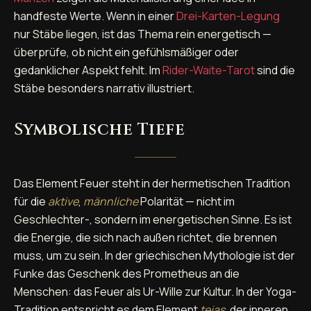
handfeste Werte. Wenn in einer
Drei-Karten-Legung
nur Stäbe liegen, ist das Thema rein energetisch —
überprüfe, ob nicht ein gefühlsmäßiger oder
gedanklicher Aspekt fehlt. Im
Rider-Waite-Tarot
sind die
Stäbe besonders narrativ illustriert.
Symbolische Tiefe
Das Element Feuer steht in der hermetischen Tradition
für die
aktive
,
männliche
Polarität — nicht im
Geschlechter-, sondern im energetischen Sinne. Es ist
die Energie, die sich nach außen richtet, die brennen
muss, um zu sein. In der griechischen Mythologie ist der
Funke das Geschenk des Prometheus an die
Menschen: das Feuer als Ur-Wille zur Kultur. In der Yoga-
Tradition entspricht es dem Element
tejas
, der inneren