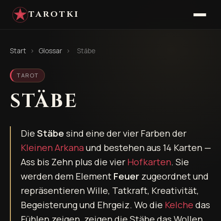
TAROTKI
Start
›
Glossar
›
Stäbe
TAROT
STÄBE
Die
Stäbe
sind eine der vier Farben der
Kleinen Arkana
und bestehen aus 14 Karten —
Ass bis Zehn plus die vier
Hofkarten
. Sie
werden dem Element
Feuer
zugeordnet und
repräsentieren Wille, Tatkraft, Kreativität,
Begeisterung und Ehrgeiz. Wo die
Kelche
das
Fühlen zeigen, zeigen die Stäbe das Wollen