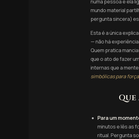
numa pessoa e ela li
mundo material part
pergunta sincera) es
Esta é a única explic
— não há experiência
Quem pratica mancias
que o ato de fazer u
internas que a mente
simbólicas para força
Que 
Para um momento
minutos e lês as f
ritual. Pergunta 