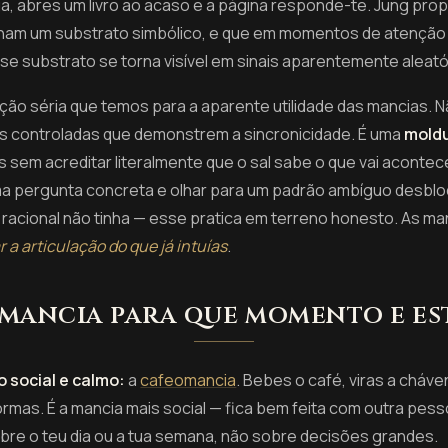
ga, abres um livro ao acaso e a página responde-te. Jung prop
ilham um substrato simbólico, e que em momentos de atençã
se substrato se torna visível em sinais aparentemente aleató
ação séria que temos para a aparente utilidade das mancias. N
s controladas que demonstrem a sincronicidade. É uma
moldu
 sem acreditar literalmente que o sal sabe o que vai acont
ma pergunta concreta e olhar para um padrão ambíguo desbl
 racional não tinha — esse pratica em terreno honesto. As m
r a articulação do que já intuías
.
mancia para que momento e e
 social e calmo:
a
cafeomancia
. Bebes o café, viras a cháv
ormas. É a mancia mais social — fica bem feita com outra pess
sobre o teu dia ou a tua semana, não sobre decisões grandes.