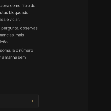
ciona como filtro de
estás bloqueado
s é viciar.
a pergunta, observas
mancias, mais
ição.
, soma, lê o número
ar a manhã sem