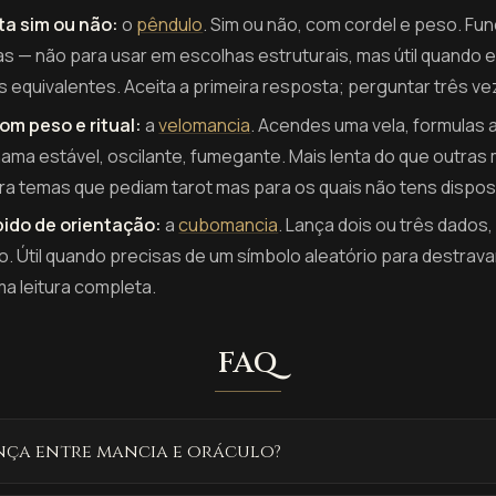
a sim ou não:
o
pêndulo
. Sim ou não, com cordel e peso. Fun
 — não para usar em escolhas estruturais, mas útil quando 
equivalentes. Aceita a primeira resposta; perguntar três veze
om peso e ritual:
a
velomancia
. Acendes uma vela, formulas 
ma estável, oscilante, fumegante. Mais lenta do que outras 
ara temas que pediam tarot mas para os quais não tens dispos
pido de orientação:
a
cubomancia
. Lança dois ou três dados
o. Útil quando precisas de um símbolo aleatório para destrav
ma leitura completa.
FAQ
ença entre mancia e oráculo?