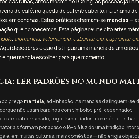
ntes das runas, antes mesmo do I Ching, as pessoas já liam
vena de café, na queda de sal entreaberto, na chama de 
dos, em conchas. Estas práticas chamam-se
mancias
— as
hação que conhecemos. Esta página reúne oito artes mânt
ndulo
,
alomancia
,
velomancia
,
cubomancia
,
capnomanci
. Aqui descobres o que distingue uma mancia de um orácul
o e que mancia escolher para que momento.
ia: ler padrões no mundo mat
 do grego
manteia
, adivinhação. As mancias distinguem-se d
 porque não usam baralhos com símbolos pré-desenhados 
de café, sal derramado, fogo, fumo, dados, dominós, conchas.
teriais formam por acaso e lê-o à luz de uma tradição interp
ga e, em muitas culturas, mais doméstica — não exigia objetos