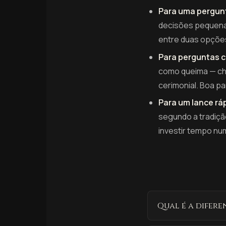
Para uma pergunt
decisões pequenas
entre duas opções 
Para perguntas c
como queima — cha
cerimonial. Boa p
Para um lance rá
segundo a tradiçã
investir tempo nu
Qual é a difer