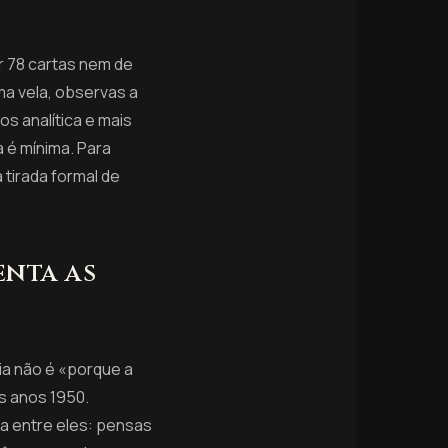
r 78 cartas nem de
ma vela, observas a
os analítica e mais
a é mínima. Para
tirada formal de
enta as
ia não é «porque a
s anos 1950.
ta entre eles: pensas