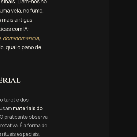
 sinais. Liam-nos no
uma vela, no fumo,
 mais antigas
icas com IA:
a
,
dominomancia
,
o, qual o pano de
erial
o tarot e dos
— usam
materiais do
 O praticante observa
retativa. É a forma de
 rituais especiais,