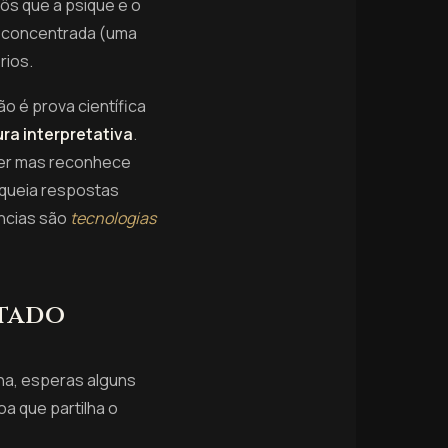
ôs que a psique e o
o concentrada (uma
rios.
ão é prova científica
ra interpretativa
.
ecer mas reconhece
oqueia respostas
ancias são
tecnologias
stado
ena, esperas alguns
oa que partilha o