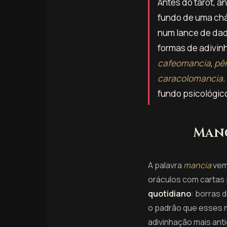
Antes do tarot, a
fundo de uma chá
num lance de da
formas de adivin
cafeomancia
,
pê
caracolomancia
fundo psicológic
Manc
A palavra
mancia
vem
oráculos com cartas
quotidiano
: borras 
o padrão que esses ma
adivinhação mais anti