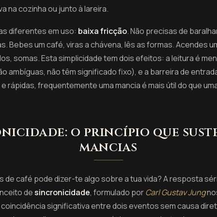
a na cozinha ou junto à lareira.
as diferentes em uso:
baixa fricção
. Não precisas de baralha
as. Bebes um café, viras a chávena, lês as formas. Acendes u
os, somas. Esta simplicidade tem dois efeitos: a leitura é men
são ambíguas, não têm significado fixo), e a barreira de entrad
 rápidas, frequentemente uma mancia é mais útil do que uma 
nicidade: o princípio que sust
mancias
s de café pode dizer-te algo sobre a tua vida? A resposta sér
onceito de
sincronicidade
, formulado por
Carl Gustav Jung
no
coincidência significativa entre dois eventos sem causa dire