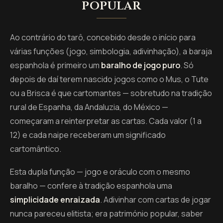
popular
Ao contrário do tarô, concebido desde o início para
várias funções (jogo, simbologia, adivinhação), a baraja
espanhola é primeiro um
baralho de jogo puro
. Só
depois de daí terem nascido jogos como o Mus, o Tute
ou a Brisca é que cartomantes — sobretudo na tradição
rural de Espanha, da Andaluzia, do México —
começaram a reinterpretar as cartas. Cada valor (1 a
12) e cada naipe receberam um significado
cartomântico.
Esta dupla função — jogo e oráculo com o mesmo
baralho — confere à tradição espanhola uma
simplicidade enraizada
. Adivinhar com cartas de jogar
nunca pareceu elitista; era património popular, saber