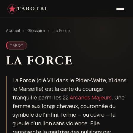
TAROTKI
Accueil
›
Glossaire
›
La Force
TAROT
LA FORCE
La
Force
(clé VIII dans le Rider-Waite, XI dans
le Marseille) est la carte du courage
tranquille parmi les 22
Arcanes Majeurs
. Une
femme aux longs cheveux, couronnée du
symbole de l'infini, ferme — ou ouvre — la
gueule d'un lion sans violence. Elle
représente la maîtrise des pulsions par