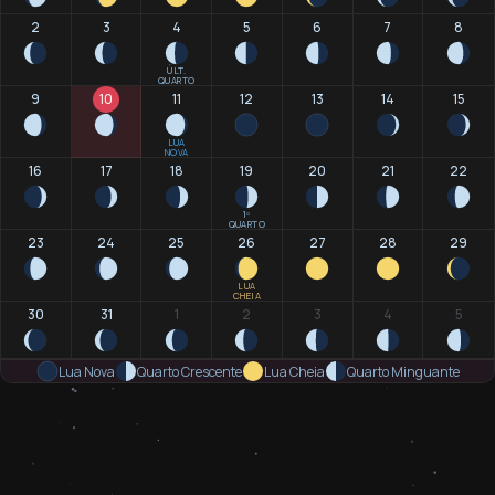
2
3
4
5
6
7
8
ÚLT.
QUARTO
9
10
11
12
13
14
15
LUA
NOVA
16
17
18
19
20
21
22
1º
QUARTO
23
24
25
26
27
28
29
LUA
CHEIA
30
31
1
2
3
4
5
Lua Nova
Quarto Crescente
Lua Cheia
Quarto Minguante