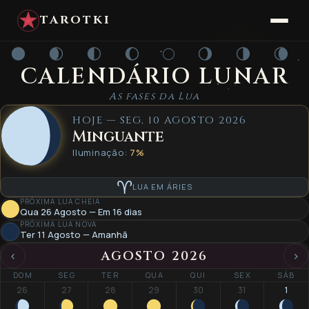
TAROTKI
🌑 🌒 🌓 🌔 🌕 🌖 🌗 🌘
CALENDÁRIO LUNAR
As fases da Lua
HOJE — SEG, 10 AGOSTO 2026
Minguante
Iluminação:
7%
♈
LUA EM ÁRIES
PRÓXIMA LUA CHEIA
Qua 26 Agosto — Em 16 dias
PRÓXIMA LUA NOVA
Ter 11 Agosto — Amanhã
AGOSTO 2026
‹
›
DOM
SEG
TER
QUA
QUI
SEX
SÁB
26
27
28
29
30
31
1