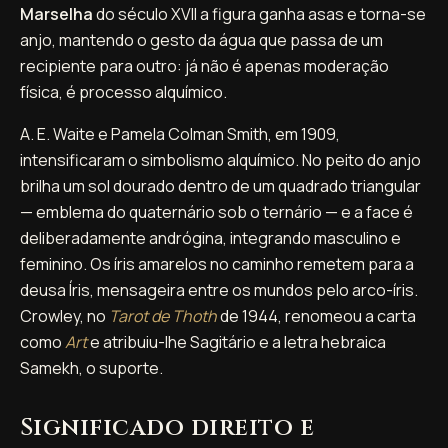
Marselha
do século XVII a figura ganha asas e torna-se
anjo, mantendo o gesto da água que passa de um
recipiente para outro: já não é apenas moderação
física, é processo alquímico.
A. E. Waite e Pamela Colman Smith, em 1909,
intensificaram o simbolismo alquímico. No peito do anjo
brilha um sol dourado dentro de um quadrado triangular
— emblema do quaternário sob o ternário — e a face é
deliberadamente andrógina, integrando masculino e
feminino. Os íris amarelos no caminho remetem para a
deusa Íris, mensageira entre os mundos pelo arco-íris.
Crowley, no
Tarot de Thoth
de 1944, renomeou a carta
como
Art
e atribuiu-lhe Sagitário e a letra hebraica
Samekh, o suporte.
Significado direito e