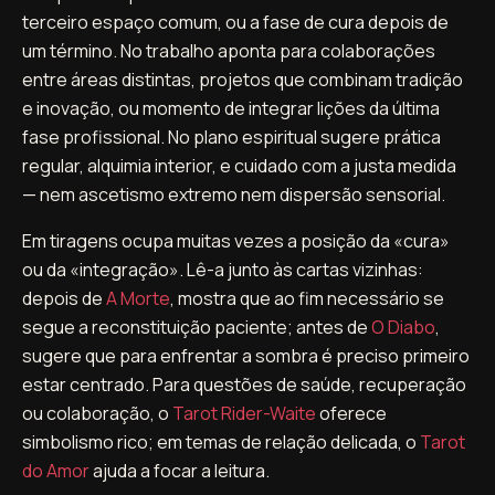
terceiro espaço comum, ou a fase de cura depois de
um término. No trabalho aponta para colaborações
entre áreas distintas, projetos que combinam tradição
e inovação, ou momento de integrar lições da última
fase profissional. No plano espiritual sugere prática
regular, alquimia interior, e cuidado com a justa medida
— nem ascetismo extremo nem dispersão sensorial.
Em tiragens ocupa muitas vezes a posição da «cura»
ou da «integração». Lê-a junto às cartas vizinhas:
depois de
A Morte
, mostra que ao fim necessário se
segue a reconstituição paciente; antes de
O Diabo
,
sugere que para enfrentar a sombra é preciso primeiro
estar centrado. Para questões de saúde, recuperação
ou colaboração, o
Tarot Rider-Waite
oferece
simbolismo rico; em temas de relação delicada, o
Tarot
do Amor
ajuda a focar a leitura.