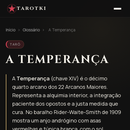
TAROTKI
Início
›
Glossário
›
A Temperança
TARÔ
A TEMPERANÇA
A
Temperança
(chave XIV) é o décimo
quarto arcano dos 22 Arcanos Maiores.
Representa a alquimia interior, a integração
paciente dos opostos e a justa medida que
cura. No baralho Rider-Waite-Smith de 1909
mostra um anjo andrógino com asas
vermelhas e túnica branca, com o sol