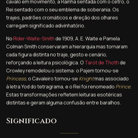
cavalo em movimento, a Rainha sentada com o cetro, o
Rei sentado com o seu emblema de soberania. Os
trajes, padrões cromáticos e direção dos olhares
carregam significado adivinhatório.
No
Rider-Waite-Smith
de 1909, A. E. Waite e Pamela
Colman Smith conservaram a hierarquia mas tornaram
cada figura distinta no traje, gesto e cenário,
reforçando a leitura psicológica. O
Tarot de Thoth
de
Crowley remodelou o sistema: o Pajem tornou-se
Princess
, o Cavaleiro tornou-se
Knight
mas associado
à letra Yod do tetragrama, e o Rei foi renomeado
Prince
.
Estas transformações refletem leituras esotéricas
distintas e geram alguma confusão entre baralhos.
Significado