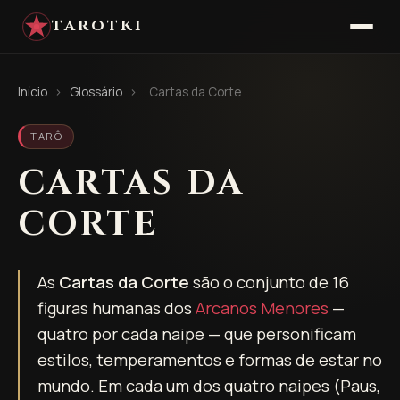
TAROTKI
Início
›
Glossário
›
Cartas da Corte
TARÔ
CARTAS DA
CORTE
As
Cartas da Corte
são o conjunto de 16
figuras humanas dos
Arcanos Menores
—
quatro por cada naipe — que personificam
estilos, temperamentos e formas de estar no
mundo. Em cada um dos quatro naipes (Paus,