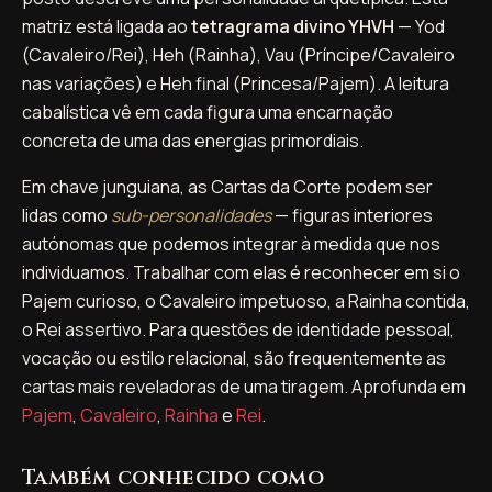
matriz está ligada ao
tetragrama divino YHVH
— Yod
(Cavaleiro/Rei), Heh (Rainha), Vau (Príncipe/Cavaleiro
nas variações) e Heh final (Princesa/Pajem). A leitura
cabalística vê em cada figura uma encarnação
concreta de uma das energias primordiais.
Em chave junguiana, as Cartas da Corte podem ser
lidas como
sub-personalidades
— figuras interiores
autónomas que podemos integrar à medida que nos
individuamos. Trabalhar com elas é reconhecer em si o
Pajem curioso, o Cavaleiro impetuoso, a Rainha contida,
o Rei assertivo. Para questões de identidade pessoal,
vocação ou estilo relacional, são frequentemente as
cartas mais reveladoras de uma tiragem. Aprofunda em
Pajem
,
Cavaleiro
,
Rainha
e
Rei
.
Também conhecido como