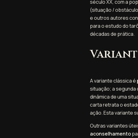
século XX, com a pop
(situação / obstáculo
e outros autores co
para o estudo do tarô
décadas de prática.
Variant
A variante clássica é
situação; a segunda o 
dinâmica de uma sit
carta retrata o esta
ação. Esta variante s
Outras variantes úte
aconselhamento
pa