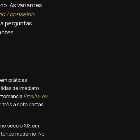
co. As variantes
lo / conselho
,
ara perguntas
antes.
 em práticas
 lidas de imediato
artomancia
Etteilla, ou
e três a sete cartas
 no século XIX em
stórico moderno. No