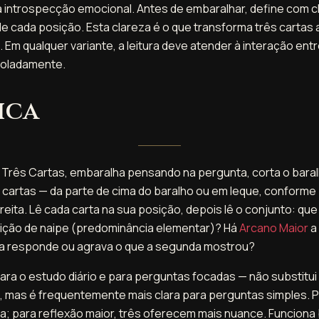
 introspecção emocional. Antes de embaralhar, define com cl
de cada posição. Esta clareza é o que transforma três cartas
m qualquer variante, a leitura deve atender à interação entre
soladamente.
ica
 Três Cartas, embaralha pensando na pergunta, corta o bara
s cartas — da parte de cima do baralho ou em leque, conforme
reita. Lê cada carta na sua posição, depois lê o conjunto: que
tição de naipe (predominância elementar)? Há
Arcano Maior
a
ra responde ou agrava o que a segunda mostrou?
para o estudo diário e para perguntas focadas — não substitui
 mas é frequentemente mais clara para perguntas simples. 
ta; para reflexão maior, três oferecem mais nuance. Funcion