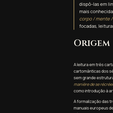
dispô-las em li
mais conhecida
corpo / mente / 
focadas, leitura
Origem
A leitura em três ca
cartomânticas dos séc
sem grande estrutura
manière de se récréer
como introdução à art
A formalização das t
manuais europeus de 