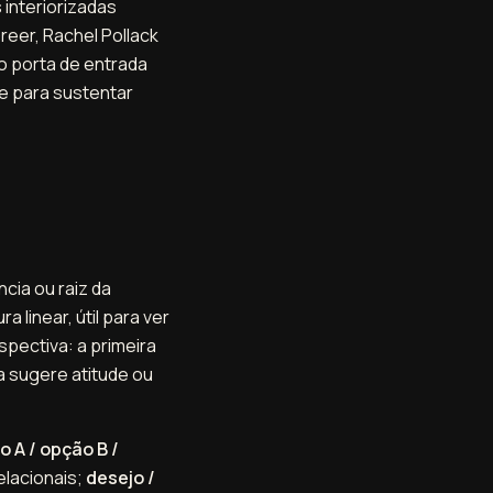
 interiorizadas
reer, Rachel Pollack
 porta de entrada
te para sustentar
ncia ou raiz da
a linear, útil para ver
spectiva: a primeira
a sugere atitude ou
 A / opção B /
lacionais;
desejo /