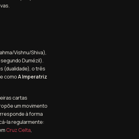
vas.
Brahma/Vishnu/Shiva),
r segundo Dumézil).
 (dualidade), o três
ece como
A Imperatriz
meiras cartas
 propõe um movimento
corresponde à forma
icá-la regularmente:
 em
Cruz Celta
,