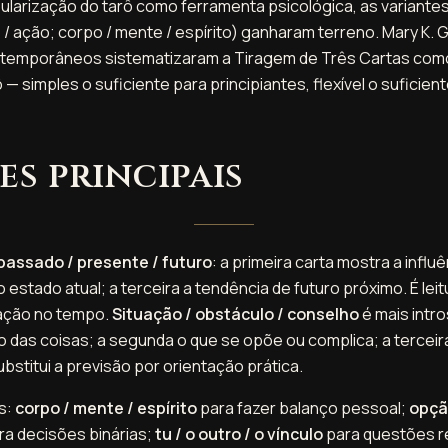
ularização do tarô como ferramenta psicológica, as variantes
 / ação; corpo / mente / espírito) ganharam terreno. Mary K. G
ntemporâneos sistematizaram a Tiragem de Três Cartas como
 — simples o suficiente para principiantes, flexível o suficien
es principais
passado / presente / futuro
: a primeira carta mostra a influê
estado atual; a terceira a tendência de futuro próximo. É leitur
uação no tempo.
Situação / obstáculo / conselho
é mais intro
do das coisas; a segunda o que se opõe ou complica; a terceir
ubstitui a previsão por orientação prática.
is:
corpo / mente / espírito
para fazer balanço pessoal;
opção
ra decisões binárias;
tu / o outro / o vínculo
para questões re