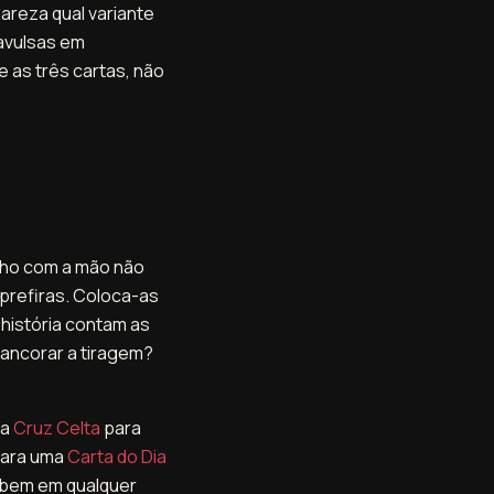
areza qual variante
 avulsas em
 as três cartas, não
lho com a mão não
 prefiras. Coloca-as
 história contam as
 ancorar a tiragem?
 a
Cruz Celta
para
Para uma
Carta do Dia
a bem em qualquer