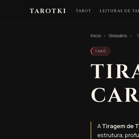
TAROTKI
TAROT
LEITURAS DE TA
Início
›
Glossário
›
T
TARÔ
TIR
CAR
A
Tiragem de T
estrutura, prof