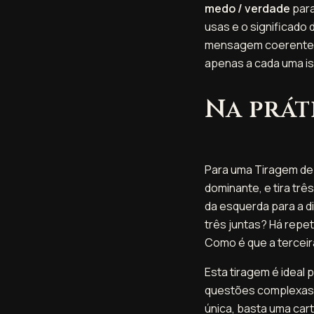
medo / verdade
para
usas e o significado 
mensagem coerente. E
apenas a cada uma i
Na prát
Para uma Tiragem de
dominante, e tira trê
da esquerda para a di
três juntas? Há repe
Como é que a tercei
Esta tiragem é ideal 
questões complexas,
única, basta uma car