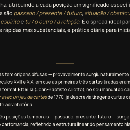
nha, atribuindo a cada posição um significado específi
s são
passado / presente / futuro
,
situação / obstácu
espírito
e
tu / o outro / a relação
. É o spread ideal p
s rápidas mas substanciais, e prática diária para inici
rtas tem origens difusas — provavelmente surgiu naturalmente
ulos XVIII e XIX, em que as primeiras três cartas tiradas eram
 formal.
Etteilla
(Jean-Baptiste Alliette), no seu manual de c
 avec un jeu de cartes
de 1770, já descrevia tiragens curtas d
e adivinhatória.
rês posições temporais — passado, presente, futuro — surge
cartomancia, refletindo a estrutura linear do pensamento hi