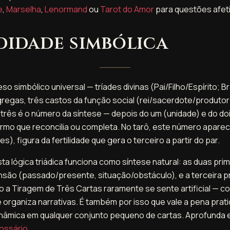
e
,
Marselha
,
Lenormand
ou
Tarot do Amor
para questões afeti
idade simbólica
o simbólico universal — tríades divinas (Pai/Filho/Espírito; 
 gregas, três castos da função social (rei/sacerdote/produto
rês é o número da síntese — depois do um (unidade) e do dois
termo que reconcilia ou completa. No tarô, este número apar
es), figura da fertilidade que gera o terceiro a partir do par.
sta lógica triádica funciona como síntese natural: as duas pri
são (passado/presente, situação/obstáculo), e a terceira
so a Tiragem de Três Cartas raramente se sente artificial — 
 organiza narrativas. É também por isso que vale a pena prat
dinâmica em qualquer conjunto pequeno de cartas. Aprofunda
lossário
.