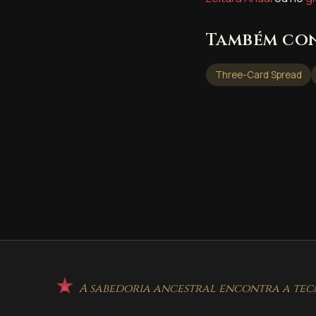
Também co
Three-Card Spread
A sabedoria ancestral encontra a tecn