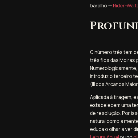
baralho —
Rider-Wait
Profund
O número três tem pes
três fios das Moiras
Numerologicamente, t
introduz o terceiro 
(III dos Arcanos Maior
Aplicada à tiragem, e
estabelecem uma ten
de resolução. Por is
natural como a mente
educa o olhar a ver 
Leitura Anual
ou no
g