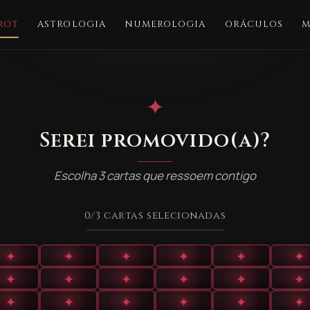
ROT
ASTROLOGIA
NUMEROLOGIA
ORÁCULOS
M
✦
Serei promovido(a)?
Escolha 3 cartas que ressoem contigo
0
/3
cartas selecionadas
✦
✦
✦
✦
✦
✦
✦
✦
✦
✦
✦
✦
✦
✦
✦
✦
✦
✦