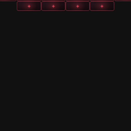
✦
✦
✦
✦