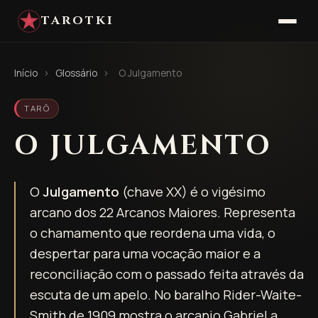
TAROTKI
Início
›
Glossário
›
O Julgamento
TARÔ
O JULGAMENTO
O
Julgamento
(chave XX) é o vigésimo
arcano dos 22 Arcanos Maiores. Representa
o chamamento que reordena uma vida, o
despertar para uma vocação maior e a
reconciliação com o passado feita através da
escuta de um apelo. No baralho Rider-Waite-
Smith de 1909 mostra o arcanjo Gabriel a