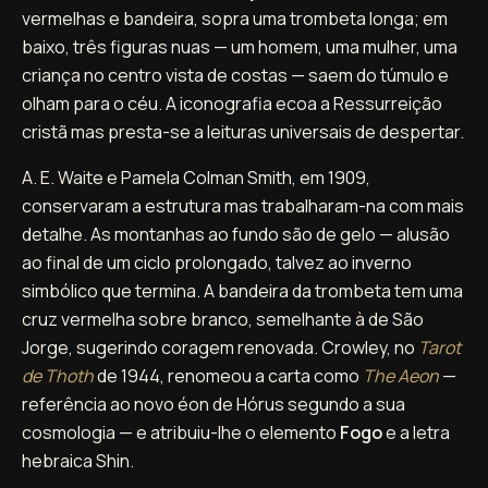
vermelhas e bandeira, sopra uma trombeta longa; em
baixo, três figuras nuas — um homem, uma mulher, uma
criança no centro vista de costas — saem do túmulo e
olham para o céu. A iconografia ecoa a Ressurreição
cristã mas presta-se a leituras universais de despertar.
A. E. Waite e Pamela Colman Smith, em 1909,
conservaram a estrutura mas trabalharam-na com mais
detalhe. As montanhas ao fundo são de gelo — alusão
ao final de um ciclo prolongado, talvez ao inverno
simbólico que termina. A bandeira da trombeta tem uma
cruz vermelha sobre branco, semelhante à de São
Jorge, sugerindo coragem renovada. Crowley, no
Tarot
de Thoth
de 1944, renomeou a carta como
The Aeon
—
referência ao novo éon de Hórus segundo a sua
cosmologia — e atribuiu-lhe o elemento
Fogo
e a letra
hebraica Shin.