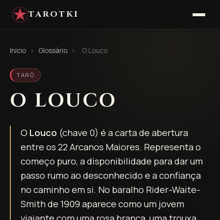
TAROTKI
Início
›
Glossário
›
O Louco
TARÔ
O LOUCO
O
Louco
(chave 0) é a carta de abertura
entre os 22 Arcanos Maiores. Representa o
começo puro, a disponibilidade para dar um
passo rumo ao desconhecido e a confiança
no caminho em si. No baralho Rider-Waite-
Smith de 1909 aparece como um jovem
viajante com uma rosa branca, uma trouxa