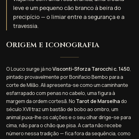
leve e um pequeno cão branco à beira do
precipício — o limiar entre a segurança e a
travessia.
Origem e iconografia
O Louco surge já no
Visconti-Sforza Tarocchi c. 1450
,
pintado provavelmente por Bonifacio Bembo para a
corte de Milão. Ali apresenta-se como um caminhante
esfarrapado com penas no cabelo, uma figura à
margem da ordem cortesã. No
Tarot de Marselha
do
século XVII traz um bastão de bobo ao ombro, um
animal puxa-lhe os calções e o seu olhar dirige-se para
cima, não para o chão que pisa. A carta não recebe
número nessa tradição — fica fora da sequência, como