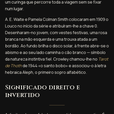
um curinga que percorre toda a viagem sem se fixar
num lugar.
A. E. Waite e Pamela Colman Smith colocaram em 1909 o
Louco no início da série e atribuíram-lhe a chave 0.
Desenharam-no jovem, com vestes festivas, uma rosa
branca na mão esquerda e uma trouxa atada a um
bordão. Ao fundo brilha o disco solar, à frente abre-se o
abismo e ao seu lado caminha o cão branco — símbolo
da natureza instintiva fiel. Crowley chamou-lhe no
Tarot
de Thoth
de 1944 «o santo bobo» e associou-o à letra
hebraica Aleph, o primeiro sopro alfabético.
Significado direito e
invertido