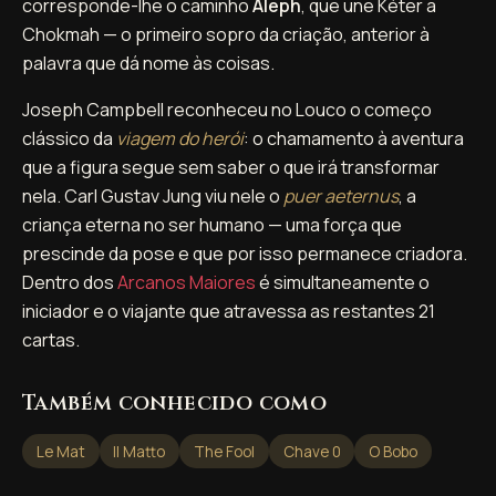
corresponde-lhe o caminho
Aleph
, que une Kéter a
Chokmah — o primeiro sopro da criação, anterior à
palavra que dá nome às coisas.
Joseph Campbell reconheceu no Louco o começo
clássico da
viagem do herói
: o chamamento à aventura
que a figura segue sem saber o que irá transformar
nela. Carl Gustav Jung viu nele o
puer aeternus
, a
criança eterna no ser humano — uma força que
prescinde da pose e que por isso permanece criadora.
Dentro dos
Arcanos Maiores
é simultaneamente o
iniciador e o viajante que atravessa as restantes 21
cartas.
Também conhecido como
Le Mat
Il Matto
The Fool
Chave 0
O Bobo