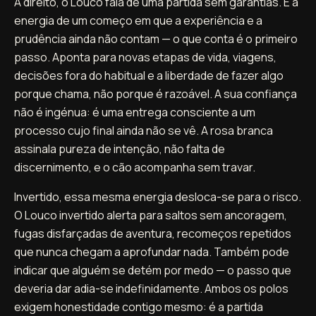
A direito, o Louco fala de uma partida sem garantias. É a
energia de um começo em que a experiência e a
prudência ainda não contam — o que conta é o primeiro
passo. Aponta para novas etapas de vida, viagens,
decisões fora do habitual e a liberdade de fazer algo
porque chama, não porque é razoável. A sua confiança
não é ingénua: é uma entrega consciente a um
processo cujo final ainda não se vê. A rosa branca
assinala pureza de intenção, não falta de
discernimento, e o cão acompanha sem travar.
Invertido, essa mesma energia desloca-se para o risco.
O Louco invertido alerta para saltos sem ancoragem,
fugas disfarçadas de aventura, recomeços repetidos
que nunca chegam a aprofundar nada. Também pode
indicar que alguém se detém por medo — o passo que
deveria dar adia-se indefinidamente. Ambos os polos
exigem honestidade contigo mesmo: é a partida