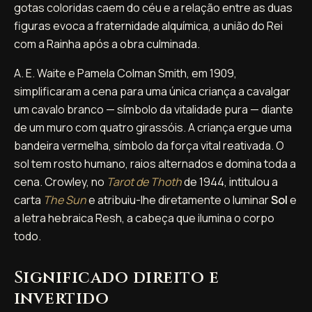
gotas coloridas caem do céu e a relação entre as duas
figuras evoca a fraternidade alquímica, a união do Rei
com a Rainha após a obra culminada.
A. E. Waite e Pamela Colman Smith, em 1909,
simplificaram a cena para uma única criança a cavalgar
um cavalo branco — símbolo da vitalidade pura — diante
de um muro com quatro girassóis. A criança ergue uma
bandeira vermelha, símbolo da força vital reativada. O
sol tem rosto humano, raios alternados e domina toda a
cena. Crowley, no
Tarot de Thoth
de 1944, intitulou a
carta
The Sun
e atribuiu-lhe diretamente o luminar
Sol
e
a letra hebraica Resh, a cabeça que ilumina o corpo
todo.
Significado direito e
invertido