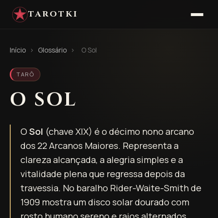
TAROTKI
Início
›
Glossário
›
O Sol
TARÔ
O SOL
O
Sol
(chave XIX) é o décimo nono arcano
dos 22 Arcanos Maiores. Representa a
clareza alcançada, a alegria simples e a
vitalidade plena que regressa depois da
travessia. No baralho Rider-Waite-Smith de
1909 mostra um disco solar dourado com
rosto humano sereno e raios alternados