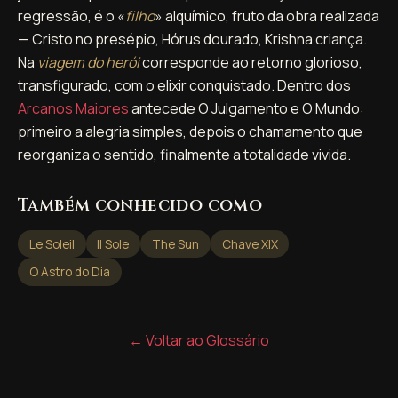
regressão, é o «
filho
» alquímico, fruto da obra realizada
— Cristo no presépio, Hórus dourado, Krishna criança.
Na
viagem do herói
corresponde ao retorno glorioso,
transfigurado, com o elixir conquistado. Dentro dos
Arcanos Maiores
antecede O Julgamento e O Mundo:
primeiro a alegria simples, depois o chamamento que
reorganiza o sentido, finalmente a totalidade vivida.
Também conhecido como
Le Soleil
Il Sole
The Sun
Chave XIX
O Astro do Dia
← Voltar ao Glossário