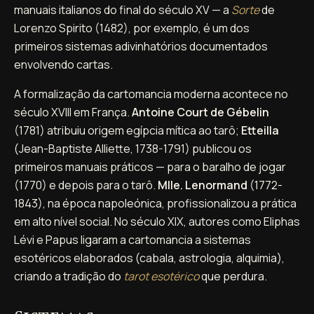
manuais italianos do final do século XV — a
Sorte
de
Lorenzo Spirito (1482), por exemplo, é um dos
primeiros sistemas adivinhatórios documentados
envolvendo cartas.
A formalização da cartomancia moderna acontece no
século XVIII em França.
Antoine Court de Gébelin
(1781) atribuiu origem egípcia mítica ao tarô;
Etteilla
(Jean-Baptiste Alliette, 1738-1791) publicou os
primeiros manuais práticos — para o baralho de jogar
(1770) e depois para o tarô.
Mlle. Lenormand
(1772-
1843), na época napoleónica, profissionalizou a prática
em alto nível social. No século XIX, autores como Eliphas
Lévi e Papus ligaram a cartomancia a sistemas
esotéricos elaborados (cabala, astrologia, alquimia),
criando a tradição do
tarot esotérico
que perdura.