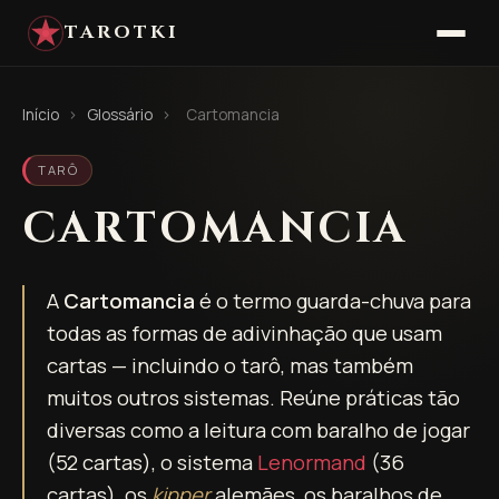
TAROTKI
Início
›
Glossário
›
Cartomancia
TARÔ
CARTOMANCIA
A
Cartomancia
é o termo guarda-chuva para
todas as formas de adivinhação que usam
cartas — incluindo o tarô, mas também
muitos outros sistemas. Reúne práticas tão
diversas como a leitura com baralho de jogar
(52 cartas), o sistema
Lenormand
(36
cartas), os
kipper
alemães, os baralhos de