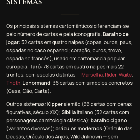
Sistemas
Os principais sistemas cartomânticos diferenciam-se
pelo número de cartas e pela iconografia.
Baralho de
jogar
: 52 cartas em quatro naipes (copas, ouros, paus,
espadas no caso espanhol; coração, ouros, trevo,
espada no francês), usado em cartomancia popular
europeia.
Tarô
: 78 cartas em quatro naipes mais 22
trunfos, com escolas distintas —
Marselha
,
Rider-Waite
,
Thoth
.
Lenormand
: 36 cartas com símbolos concretos
(Casa, Cão, Carta).
Outros sistemas:
Kipper
alemão (36 cartas com cenas
figurativas, século XIX);
Sibilla
italiano (52 cartas com
personagens da mitologia clássica);
baralho cigano
(variantes diversas);
oráculos modernos
(Oráculo das
Deusas, Oráculo dos Anjos, Wild Unknown — sem